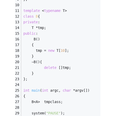
template
 <
typename
 T> 
class
B
{
private
: 
    T *tmp;
public
: 
     B() 
    { 
      tmp = 
new
 T[
10
]; 
    } 
    ~B(){         
delete
 []tmp;
    } 
};
int
main
(
int
 argc, 
char
 *argv[])
{
    B<A>  tmpclass;
    system(
"PAUSE"
);