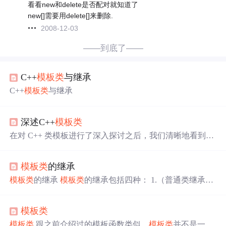
看看new和delete是否配对就知道了
new[]需要用delete[]来删除.
2008-12-03
——到底了——
C++
模板类
与继承
C++
模板类
与继承
深述C++
模板类
在对 C++ 类模板进行了深入探讨之后，我们清晰地看到了
它在提升代码复用性、灵活性以及实现泛型编程方面所展
现出的强大威力。通过类模板，我们能够轻松应对各种不
模板类
的继承
同类型的数据结构和算法需求，将代码从特定类型的束缚
中解放出来，使其具备更广泛的适用性。从类模板的基本
模板类
的继承
模板类
的继承包括四种： 1.（普通类继承
模
概念、具体化、继承、与函数模板的关联、友元函数模
板类
） template class TBase{ T data; …… }; class Derived:pub
板，成员模板以及复杂的将
模板类
作为数据结构的参数处
lic TBase{ …… }; 2.（
模板类
继承了普通类（非常常见））
理等等，它与继承、多态等面向对象特性相结合，能够创
模板类
class TBase{ …… }; template class TDerived:public TBase{
造出更加丰富多样且灵活多变的程序结构。
模板类
跟之前介绍过的模板函数类似，
模板类
并不是一个