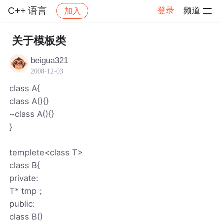
C++ 语言
登录
频道
加入
帖子详情
社区
C++ 语言
关于模板类
beigua321
2008-12-03
class A{
class A(){}
~class A(){}
}
templete<class T>
class B{
private:
T* tmp；
public:
class B()