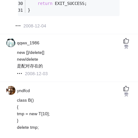
return
 EXIT_SUCCESS;
}
2008-12-04
qqwx_1986
赞
new []/delete[]
new/delete
是配对存在的
2008-12-03
yndfcd
赞
class B()
{
tmp = new T[10];
}
delete tmp;