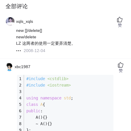
全部评论
xqls_xqls
赞
new []/delete[]
new/delete
LZ 这两者的使用一定要弄清楚。
2008-12-04
xbc1987
赞
#
include
<cstdlib>
#
include
<iostream>
using
namespace
std
;
class
A
{
public
:
    A(){} 
    ~ A(){} 
};