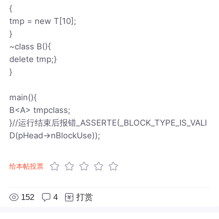
{
tmp = new T[10];
}
~class B(){
delete tmp;}
}
main(){
B<A> tmpclass;
}//运行结束后报错_ASSERTE(_BLOCK_TYPE_IS_VALI
D(pHead->nBlockUse));
给本帖投票
152
4
打赏