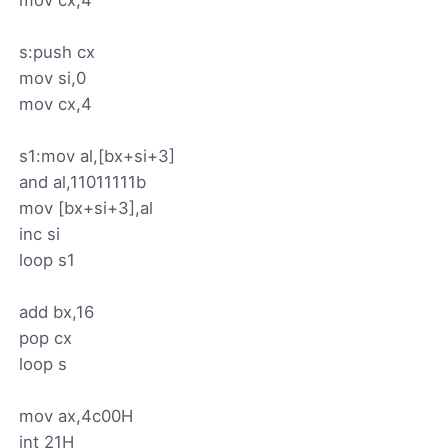
s:push cx
mov si,0
mov cx,4
s1:mov al,[bx+si+3]
and al,11011111b
mov [bx+si+3],al
inc si
loop s1
add bx,16
pop cx
loop s
mov ax,4c00H
int 21H