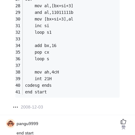
    mov al,[bx+si+3] 
    and al,11011111b 
    mov [bx+si+3],al 
    inc si 
    loop s1 
    add bx,16 
    pop cx 
    loop s 
    mov ah,4cH 
    int 21H 
codesg ends 
end start
2008-12-03
pangu9999
赞
end start