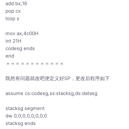
add bx,16
pop cx
loop s
mov ax,4c00H
int 21H
codesg ends
end
＝＝＝＝＝＝＝＝＝＝＝＝
既然有问题就改吧便定义好SP，更改后程序如下
assume cs:codesg,ss:stacksg,ds:datasg
stacksg segment
dw 0,0,0,0,0,0,0,0
stacksg ends