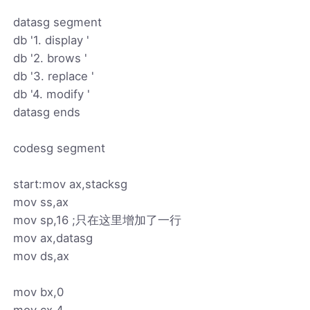
datasg segment
db '1. display '
db '2. brows '
db '3. replace '
db '4. modify '
datasg ends
codesg segment
start:mov ax,stacksg
mov ss,ax
mov sp,16 ;只在这里增加了一行
mov ax,datasg
mov ds,ax
mov bx,0
mov cx,4