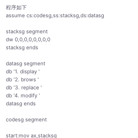
程序如下
assume cs:codesg,ss:stacksg,ds:datasg
stacksg segment
dw 0,0,0,0,0,0,0,0
stacksg ends
datasg segment
db '1. display '
db '2. brows '
db '3. replace '
db '4. modify '
datasg ends
codesg segment
start:mov ax,stacksg