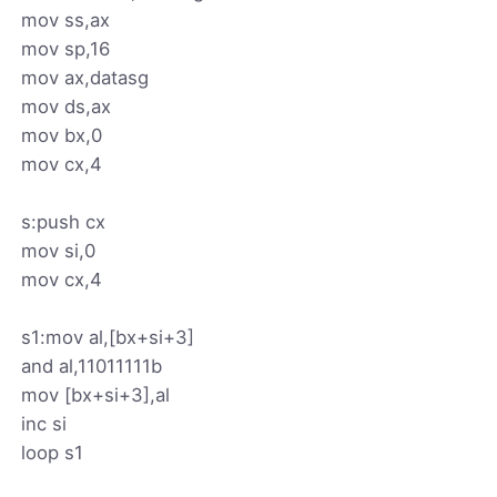
mov ss,ax
mov sp,16
mov ax,datasg
mov ds,ax
mov bx,0
mov cx,4
s:push cx
mov si,0
mov cx,4
s1:mov al,[bx+si+3]
and al,11011111b
mov [bx+si+3],al
inc si
loop s1