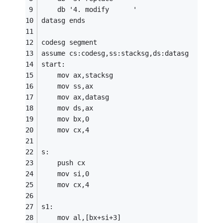
	db '4. modify      ' 
datasg ends 
codesg segment 
assume cs:codesg,ss:stacksg,ds:datasg 
start:
	mov ax,stacksg 
	mov ss,ax 
	mov ax,datasg 
	mov ds,ax 
	mov bx,0 
	mov cx,4 
s:
	push cx 
	mov si,0 
	mov cx,4 
s1:
	mov al,[bx+si+3] 