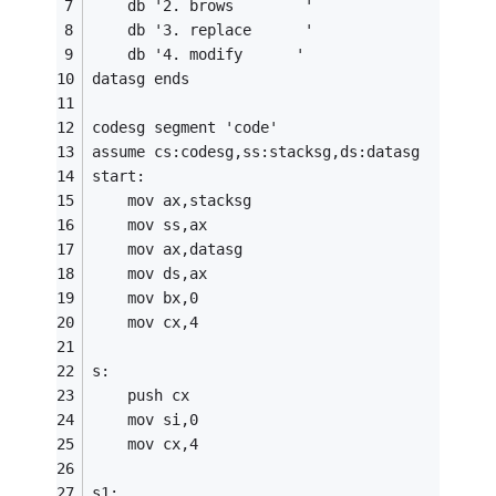
    db '2. brows        ' 
    db '3. replace      ' 
    db '4. modify      ' 
datasg ends 
codesg segment 'code'
assume cs:codesg,ss:stacksg,ds:datasg 
start:
    mov ax,stacksg 
    mov ss,ax 
    mov ax,datasg 
    mov ds,ax 
    mov bx,0 
    mov cx,4 
s:
    push cx 
    mov si,0 
    mov cx,4 
s1: