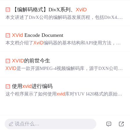
码器输入格式和解码器输出格式的设置，强调了stride步长
【编解码格式】DivX系列、
XviD
与视频格式的关系，同时给出
xvid
使用小技巧，如解决绿
屏问题和获取编码后帧长度。
本文讲述了DivX公司的编解码器发展历程，包括DivX4.0
和DivX6的更新，以及
XviD
作为OpenDivX分支的创建背
景，强调了
XviD
作为开源编码器与DivX的竞争。同时提到
XVid
Encode Document
了专利法对
XviD
在某些地区的法律影响。,
本文档介绍了
XviD
编码器的基本结构和API使用方法，涵
盖了版本检查、初始化参数设置、编码参数配置等关键步
骤，并详细解释了如何通过
XviD
创建符合MPEG4标准的视
XVID
的前世今生
频流。
XVID
是一款开源MPEG-4视频编解码库，源于DXN公司开
发的DIVX。DXN未能遵循GPL协议，导致志愿者们另起
炉灶创建了
XVID
。
XVID
相比DIVX在性能和效率上有显著
使用
xvid
进行编码
提升，逐渐成为全球最受欢迎的视频编码器之一。
这个程序展示了如何使用
xvid
库对YUV I420格式的原始图
像或PGM文件进行编码。编码速度被测量，同时核心会提
供帧的PSNR。程序主要包含初始化、质量预设和命令行全
局变量等部分，使用了
xvid
核心和数
学
库，不依赖其他
库。
说点什么…