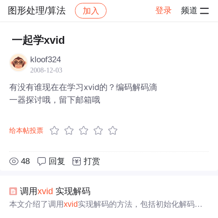
图形处理/算法
登录
频道
加入
帖子详情
社区
图形处理/算法
一起学xvid
kloof324
2008-12-03
有没有谁现在在学习xvid的？编码解码滴
一器探讨哦，留下邮箱哦
给本帖投票
48
回复
打赏
调用
xvid
实现解码
本文介绍了调用
xvid
实现解码的方法，包括初始化解码
器、解码单帧的代码实现，还涉及
XviD
编解码实践，如编