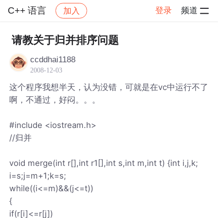
C++ 语言
登录
频道
加入
帖子详情
社区
C++ 语言
请教关于归并排序问题
ccddhai1188
2008-12-03
这个程序我想半天，认为没错，可就是在vc中运行不了
啊，不通过，好闷。。。
#include <iostream.h>
//归并
void merge(int r[],int r1[],int s,int m,int t) {int i,j,k;
i=s;j=m+1;k=s;
while((i<=m)&&(j<=t))
{
if(r[i]<=r[j])