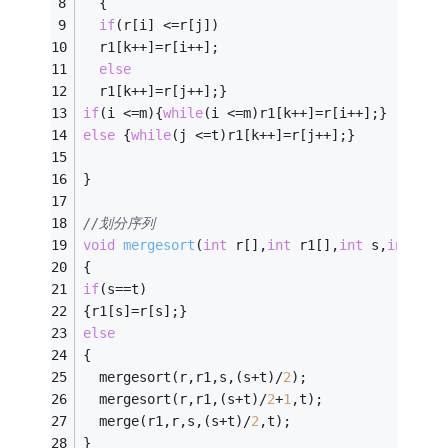
  {
if
(r[i] <=r[j])
  r1[k++]=r[i++];
else
  r1[k++]=r[j++];}
if
(i <=m){
while
(i <=m)r1[k++]=r[i++];}
else
 {
while
(j <=t)r1[k++]=r[j++];}
}
//划分序列
void
mergesort
(
int
 r[],
int
 r1[],
int
 s,
int
 t)
{
if
(s==t)
{r1[s]=r[s];}
else
{
  mergesort(r,r1,s,(s+t)/
2
);
  mergesort(r,r1,(s+t)/
2
+
1
,t);
  merge(r1,r,s,(s+t)/
2
,t); 
}