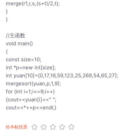
merge(r1,r,s,(s+t)/2,t);
}
}
//主函数
void main()
{
const size=10;
int *p=new int[size];
int yuan[10]={0,17,16,59,123,25,269,54,65,27};
mergesort(yuan,p,1,9);
for (int i=1;i<=9;i++)
{cout<<yuan[i]<<" ";
cout<<*++p<<endl;}
给本帖投票