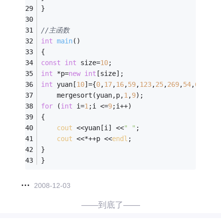
}
//主函数
int
main
()
{
const
int
 size=
10
;
int
 *p=
new
int
[size];
int
 yuan[
10
]={
0
,
17
,
16
,
59
,
123
,
25
,
269
,
54
,
65
,
27
}
    mergesort(yuan,p,
1
,
9
);
for
 (
int
 i=
1
;i <=
9
;i++)
{
cout
 <<yuan[i] <<
" "
;
cout
 <<*++p <<
endl
;
}
}
2008-12-03
——到底了——