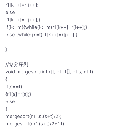
r1[k++]=r[i++];
else
r1[k++]=r[j++];}
if(i<=m){while(i<=m)r1[k++]=r[i++];}
else {while(j<=t)r1[k++]=r[j++];}
}
//划分序列
void mergesort(int r[],int r1[],int s,int t)
{
if(s==t)
{r1[s]=r[s];}
else
{
mergesort(r,r1,s,(s+t)/2);
mergesort(r,r1,(s+t)/2+1,t);