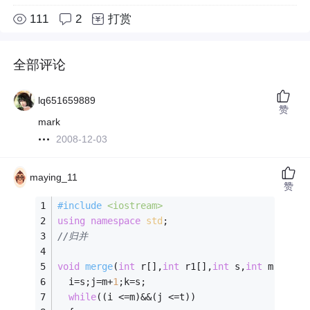
111
2
打赏
全部评论
lq651659889
赞
mark
2008-12-03
maying_11
赞
#
include
<iostream>
using
namespace
std
;
//归并
void
merge
(
int
 r[],
int
 r1[],
int
 s,
int
 m,
int
 t
  i=s;j=m+
1
;k=s;
while
((i <=m)&&(j <=t))