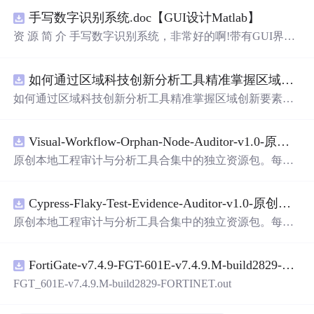
手写数字识别系统.doc【GUI设计Matlab】
资 源 简 介 手写数字识别系统，非常好的啊!带有GUI界
面，使用方便! 详 情 说 明 用这个手写数字识别系统，你可
以轻松地识别手写数字。这个系统不仅功能强大，而且还
如何通过区域科技创新分析工具精准掌握区域创新要素分布与产业链融合现状？.docx
带有直观的图形用户界面（GUI），非常容易使用。你只
需要将手写数字输入系统，它将立即给出准确的识别结
如何通过区域科技创新分析工具精准掌握区域创新要素分
果。这个系统可以在各种场景中使用，无论是学校、工作
布与产业链融合现状？
还是日常生活，都能为你提供快速和准确的识别服务。它
是一个非常方便和实用的工具，你一定会喜欢它的！
Visual-Workflow-Orphan-Node-Auditor-v1.0-原创源码与文档.zip
原创本地工程审计与分析工具合集中的独立资源包。每个
ZIP包含完整源码、3项自动化测试、可复现合成示例、离
线HTML、JSON与SVG报告、1080×720真实运行效果图、
Cypress-Flaky-Test-Evidence-Auditor-v1.0-原创源码与文档.zip
README、运行说明、功能清单、MIT License及原创与授
权声明。解压后进入project目录，执行npm test验证算法，
原创本地工程审计与分析工具合集中的独立资源包。每个
执行npm run report生成报告，也可通过本地静态服务器打
ZIP包含完整源码、3项自动化测试、可复现合成示例、离
开网页。运行时零第三方依赖，不包含热点产品或开源项
线HTML、JSON与SVG报告、1080×720真实运行效果图、
目源码、Logo、官方截图、论文、生产日志或其他受限素
FortiGate-v7.4.9-FGT-601E-v7.4.9.M-build2829-FORTINET.out
README、运行说明、功能清单、MIT License及原创与授
材。适合前端开发、AI应用工程、测试审计和课程实践。
权声明。解压后进入project目录，执行npm test验证算法，
FGT_601E-v7.4.9.M-build2829-FORTINET.out
执行npm run report生成报告，也可通过本地静态服务器打
开网页。运行时零第三方依赖，不包含热点产品或开源项