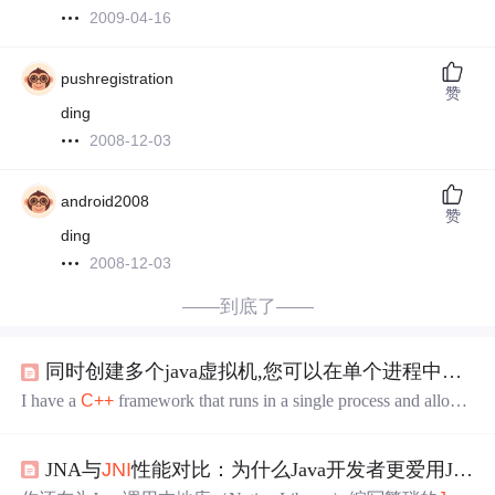
2009-04-16
pushregistration
赞
ding
2008-12-03
android2008
赞
ding
2008-12-03
——到底了——
同时创建多个java虚拟机,您可以在单个进程中在
JNI
I have a
C++
framework that runs in a single process and allows
for modules, and one type of module I would like to add is a mo
dule that loads a JAR and then calls a specific predefined functio
JNA与
JNI
性能对比：为什么Java开发者更爱用JNA？
n in it...