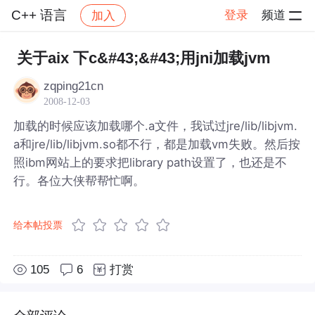
C++ 语言
登录
频道
加入
帖子详情
社区
C++ 语言
关于aix 下c&#43;&#43;用jni加载jvm
zqping21cn
2008-12-03
加载的时候应该加载哪个.a文件，我试过jre/lib/libjvm.
a和jre/lib/libjvm.so都不行，都是加载vm失败。然后按
照ibm网站上的要求把library path设置了，也还是不
行。各位大侠帮帮忙啊。
给本帖投票
105
6
打赏