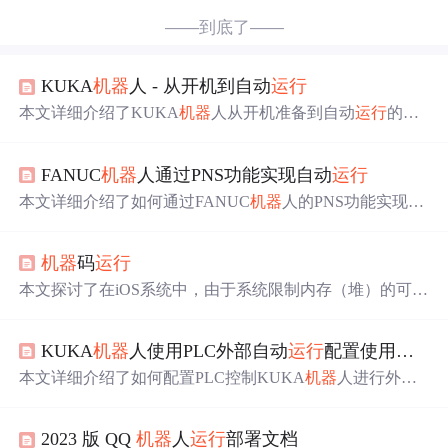
——到底了——
KUKA
机器
人 - 从开机到自动
运行
本文详细介绍了KUKA
机器
人从开机准备到自动
运行
的全
过程，包括
机器
人上电、WorkVisual安装、手动操作、项
目配置、编程、外部自动
运行
等步骤，涉及IP设置、信号
FANUC
机器
人通过PNS功能实现自动
运行
指令、运动控制等内容，旨在帮助读者掌握KUKA
机器
人
操作。
本文详细介绍了如何通过FANUC
机器
人的PNS功能实现自
动
运行
，包括信号控制、遥控状态成立条件、CMDENBL
信号注意事项等，并提供了程序恢复
运行
的启动顺序和PN
机器
码
运行
S号码的选择与设定步骤，旨在帮助用户更好地理解和操作
FANUC
机器
人系统。
本文探讨了在iOS系统中，由于系统限制内存（堆）的可执
行权限，导致直接
运行
机器
码变得困难。为了执行
机器
码，开发者需要进行提权操作，以绕过这一安全机制。
KUKA
机器
人使用PLC外部自动
运行
配置使用方法
本文详细介绍了如何配置PLC控制KUKA
机器
人进行外部
自动
运行
，包括CELL.SRC的修改、输入/输出端口的信号
配置以及外部自动
运行
的工作原理。重点讲解了启动信号
2023 版 QQ
机器
人
运行
部署文档
时序图，对外部自动
运行
的关键信号如$EXT_START、$M