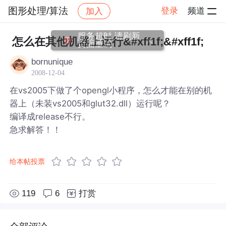
图形处理/算法
登录
频道
加入
帖子详情
社区
图形处理/算法
服务超时,请刷新
怎么在其他机器上运行&#xff1f;&#xff1f;
页面重试
bornunique
2008-12-04
在vs2005下做了个opengl小程序，怎么才能在别的机
器上（未装vs2005和glut32.dll）运行呢？
编译成release不行。
急求解答！！
给本帖投票
119
6
打赏