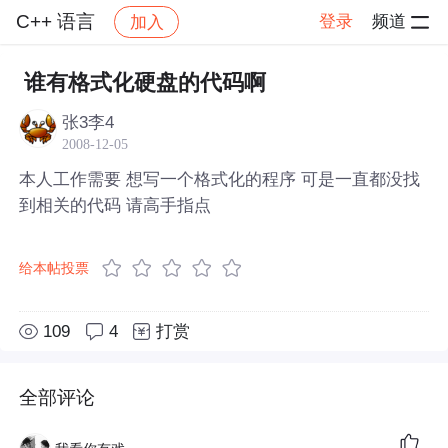
C++ 语言
登录
频道
加入
帖子详情
社区
C++ 语言
谁有格式化硬盘的代码啊
张3李4
2008-12-05
本人工作需要 想写一个格式化的程序 可是一直都没找
到相关的代码 请高手指点
给本帖投票
109
4
打赏
全部评论