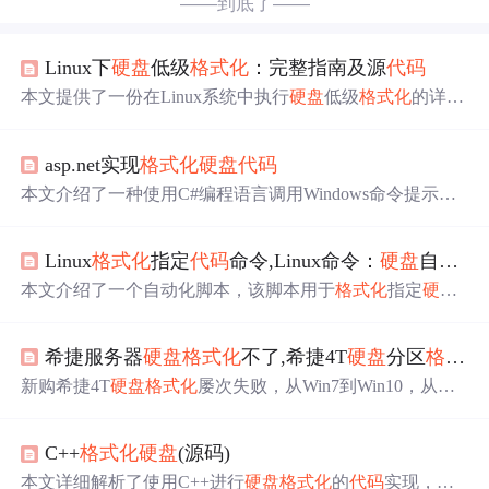
——到底了——
Linux下
硬盘
低级
格式化
：完整指南及源
代码
本文提供了一份在Linux系统中执行
硬盘
低级
格式化
的详细
指南，包括使用dd命令进行低级
格式化
，以及如何卸载目
标
硬盘
、重新分区和
格式化
。此过程会清除所有数据，操
asp.net实现
格式化
硬盘
代码
作前需谨慎并备份重要信息。
本文介绍了一种使用C#编程语言调用Windows命令提示符
(cmd.exe)来
格式化
磁盘的方法。通过创建并启动进程,利用
标准输入向命令提示符发送
格式化
指令,同时读取并输出
格
Linux
格式化
指定
代码
命令,Linux命令：
硬盘
自动
格
式化
过程中的信息。
本文介绍了一个自动化脚本，该脚本用于
格式化
指定
硬盘
并创建特定大小的分区，包括一个交换分区。脚本首先列
出系统上的所有磁盘供用户选择，然后确认操作前的数据
希捷服务器
硬盘
格式化
不了,希捷4T
硬盘
分区
格式化
擦除风险。
新购希捷4T
硬盘
格式化
屡次失败，从Win7到Win10，从MB
R到GPT，使用多种工具均告无效。最终发现是
硬盘
盒而
非
硬盘
本身存在问题，更换连接方式后顺利解决问题。
C++
格式化
硬盘
(源码)
本文详细解析了使用C++进行
硬盘
格式化
的
代码
实现，包