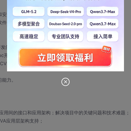
和安全；
软件缺陷。
经验，熟悉html，javascript。
JB，Jdbc开发，熟悉J2EE规范，熟悉各种常用设计模式。
、CVS操作。
习能力。
应用间的接口和应用架构；解决项目中的关键问题和技术难题；
VA应用层架构支持；