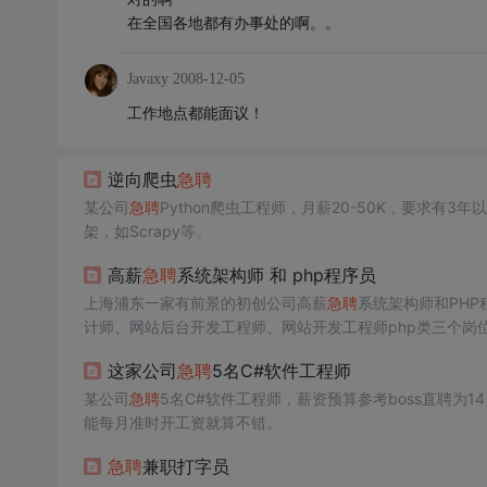
在全国各地都有办事处的啊。。
Javaxy
2008-12-05
工作地点都能面议！
逆向爬虫
急聘
某公司
急聘
Python爬虫工程师，月薪20-50K，要求
架，如Scrapy等。
高薪
急聘
系统架构师 和 php程序员
上海浦东一家有前景的初创公司高薪
急聘
系统架构师和PH
计师、网站后台开发工程师、网站开发工程师php类三个岗
这家公司
急聘
5名C#软件工程师
某公司
急聘
5名C#软件工程师，薪资预算参考boss直聘为1
能每月准时开工资就算不错。
急聘
兼职打字员