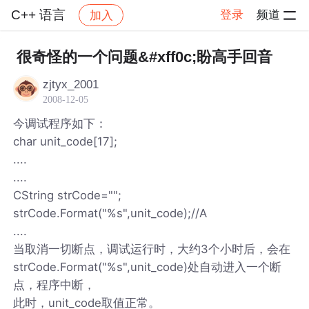
C++ 语言
登录
频道
加入
帖子详情
社区
C++ 语言
很奇怪的一个问题&#xff0c;盼高手回音
zjtyx_2001
2008-12-05
今调试程序如下：
char unit_code[17];
....
....
CString strCode="";
strCode.Format("%s",unit_code);//A
....
当取消一切断点，调试运行时，大约3个小时后，会在
strCode.Format("%s",unit_code)处自动进入一个断
点，程序中断，
此时，unit_code取值正常。