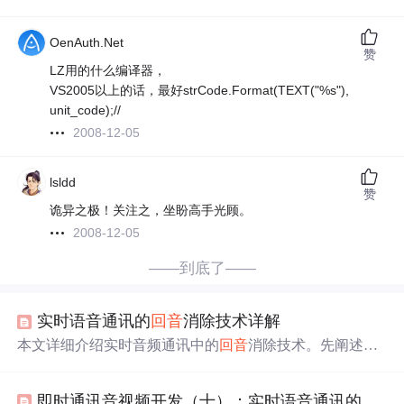
OenAuth.Net
赞
LZ用的什么编译器，
VS2005以上的话，最好strCode.Format(TEXT("%s"),
unit_code);//
2008-12-05
lsldd
赞
诡异之极！关注之，坐盼高手光顾。
2008-12-05
——到底了——
实时语音通讯的
回音
消除技术详解
本文详细介绍实时音频通讯中的
回音
消除技术。先阐述其
与数字信号处理理论的关联，接着分析
回音
产生的声学和
线路两种原因，包括空间反射和2 - 4线转换引入的
回音
。
即时通讯音视频开发（十）：实时语音通讯的
回音
还介绍了
回音
消除原理，即利用参考信号求解
回音
路径函