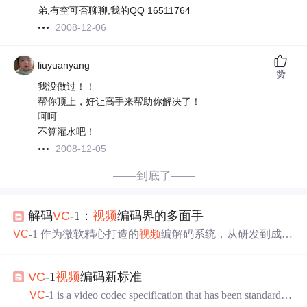
弟,有空可否聊聊,我的QQ 16511764
2008-12-06
liuyuanyang
赞
我没做过！！
帮你顶上，好让高手来帮助你解决了！
呵呵
不算灌水吧！
2008-12-05
——到底了——
解码
VC
-1：
视频
编码界的多面手
VC
-1 作为微软精心打造的
视频
编解码系统，从研发到成为
标准，一路历经磨砺。它凭借独特的编码结构与原理，在
技术内核上展现出高压缩比、低码率、高视觉质量和灵活
VC
-1
视频
编码新标准
的特性。这些特性使其在高清
视频
存储、
视频
传输以及众
多硬件设备中得到广泛应用，在
视频
编码领域留下了浓墨
VC
-1 is a video codec specification that has been standardize
重彩的一笔。