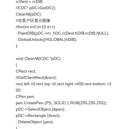
rcDest = rcDIB;
//CDC* pDC=GetDC();
ClearAll(pDC);
//在客户区显示图像
//for(int ii=0;ii<10;ii++)
::PaintDIB(pDC->m_hDC,rcDest,hDIB,rcDIB,NULL);
::GlobalUnlock((HGLOBAL)hDIB);
}
void ClearAll(CDC *pDC)
{
CRect rect;
//GetClientRect(&rect);
rect.left =0;rect.top =0;rect.right =400;rect.bottom =3
00;
CPen pen;
pen.CreatePen (PS_SOLID,1,RGB(255,255,255));
pDC->SelectObject (&pen);
pDC->Rectangle (&rect);
::DeleteObject (pen);
}