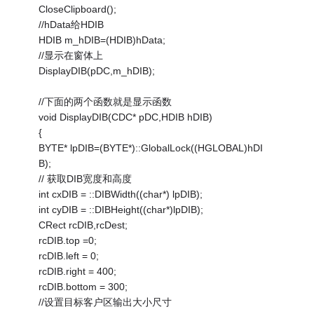
CloseClipboard();
//hData给HDIB
HDIB m_hDIB=(HDIB)hData;
//显示在窗体上
DisplayDIB(pDC,m_hDIB);
//下面的两个函数就是显示函数
void DisplayDIB(CDC* pDC,HDIB hDIB)
{
BYTE* lpDIB=(BYTE*)::GlobalLock((HGLOBAL)hDI
B);
// 获取DIB宽度和高度
int cxDIB = ::DIBWidth((char*) lpDIB);
int cyDIB = ::DIBHeight((char*)lpDIB);
CRect rcDIB,rcDest;
rcDIB.top =0;
rcDIB.left = 0;
rcDIB.right = 400;
rcDIB.bottom = 300;
//设置目标客户区输出大小尺寸