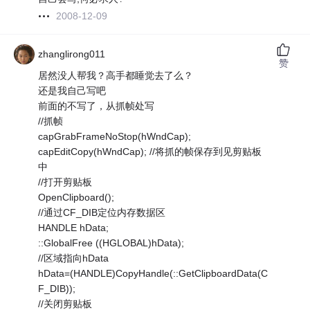
2008-12-09
zhanglirong011
赞
居然没人帮我？高手都睡觉去了么？
还是我自己写吧
前面的不写了，从抓帧处写
//抓帧
capGrabFrameNoStop(hWndCap);
capEditCopy(hWndCap); //将抓的帧保存到见剪贴板
中
//打开剪贴板
OpenClipboard();
//通过CF_DIB定位内存数据区
HANDLE hData;
::GlobalFree ((HGLOBAL)hData);
//区域指向hData
hData=(HANDLE)CopyHandle(::GetClipboardData(C
F_DIB));
//关闭剪贴板