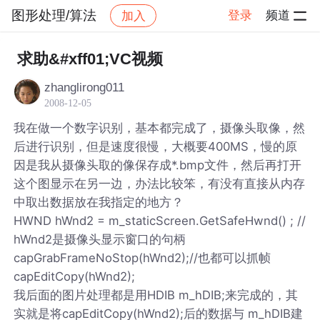
图形处理/算法
登录
频道
加入
帖子详情
社区
图形处理/算法
求助&#xff01;VC视频
zhanglirong011
2008-12-05
我在做一个数字识别，基本都完成了，摄像头取像，然
后进行识别，但是速度很慢，大概要400MS，慢的原
因是我从摄像头取的像保存成*.bmp文件，然后再打开
这个图显示在另一边，办法比较笨，有没有直接从内存
中取出数据放在我指定的地方？
HWND hWnd2 = m_staticScreen.GetSafeHwnd() ; //
hWnd2是摄像头显示窗口的句柄
capGrabFrameNoStop(hWnd2);//也都可以抓帧
capEditCopy(hWnd2);
我后面的图片处理都是用HDIB m_hDIB;来完成的，其
实就是将capEditCopy(hWnd2);后的数据与 m_hDIB建