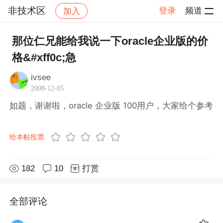
非技术区
登录
频道
加入
帖子详情
社区
非技术区
那位仁兄能给我说一下oracle企业版的价
格&#xff0c;急
ivsee
2008-12-05
如题，谢谢啦，oracle 企业版 100用户，大家给个参考
给本帖投票
182
10
打赏
全部评论