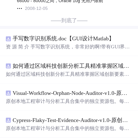
66000 - 80000之间，Oracle 10g 无用户限制
2008-12-05
——到底了——
手写数字识别系统.doc【GUI设计Matlab】
资 源 简 介 手写数字识别系统，非常好的啊!带有GUI界
面，使用方便! 详 情
说
明 用这个手写数字识别系统，你可
以轻松地识别手写数字。这个系统不仅功能强大，而且还
如何通过区域科技创新分析工具精准掌握区域创新要素分布与产业链融合现状？.docx
带有直观的图形用户界面（GUI），非常容易使用。你只
需要将手写数字输入系统，它将立即给出准确的识别结
如何通过区域科技创新分析工具精准掌握区域创新要素分
果。这个系统可以在各种场景中使用，无论是学校、工作
布与产业链融合现状？
还是日常生活，都能为你提供快速和准确的识别服务。它
是一个非常方便和实用的工具，你一定会喜欢它的！
Visual-Workflow-Orphan-Node-Auditor-v1.0-原创源码与文档.zip
原创本地工程审计与分析工具合集中的独立资源包。每个
ZIP包含完整源码、3项自动化测试、可复现合成示例、离
线HTML、JSON与SVG报告、1080×720真实运行效果图、
Cypress-Flaky-Test-Evidence-Auditor-v1.0-原创源码与文档.zip
README、运行
说
明、功能清单、MIT License及原创与授
权声明。解压后进入project目录，执行npm test验证算法，
原创本地工程审计与分析工具合集中的独立资源包。每个
执行npm run report生成报告，也可通过本地静态服务器打
ZIP包含完整源码、3项自动化测试、可复现合成示例、离