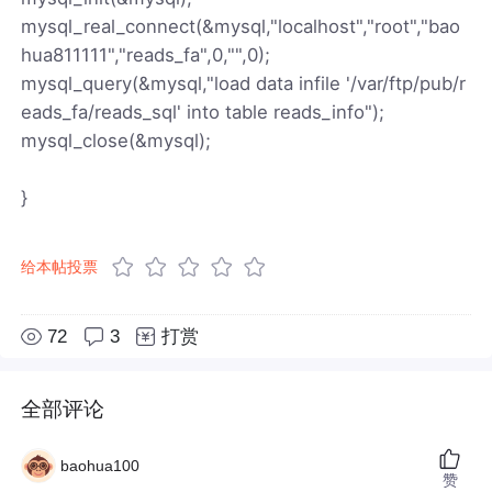
mysql_real_connect(&mysql,"localhost","root","bao
hua811111","reads_fa",0,"",0);
mysql_query(&mysql,"load data infile '/var/ftp/pub/r
eads_fa/reads_sql' into table reads_info");
mysql_close(&mysql);
}
给本帖投票
72
3
打赏
全部评论
baohua100
赞