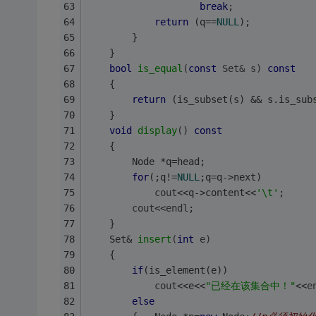
break
;
return
 (q==
NULL
);
		}
	}
bool
is_equal
(
const
 Set& s)
const
	{
return
 (is_subset(s) && s.is_sub
	}
void
display
()
const
	{
		Node *q=head;
for
(;q!=
NULL
;q=q->next)
cout
<<q->content<<
'\t'
;
cout
<<
endl
;
	}
Set& 
insert
(
int
 e)
	{
if
(is_element(e))
cout
<<e<<
"已经在该集合中！"
<<
e
else