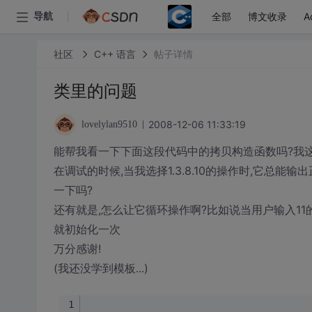
全部
博文收录
A
导航
社区
C++ 语言
帖子详情
类里的问题
2008-12-06 11:33:19
lovelylan9510
能帮我看一下下面这段代码中的拷贝构造函数吗?我
在调试的时候,当我选择1.3.8.10的操作时,它总
一下吗?
还有就是,怎么让它循环操作啊?比如说当用户输入11
就初始化一次
万分感谢!
(我还没学到模板...)