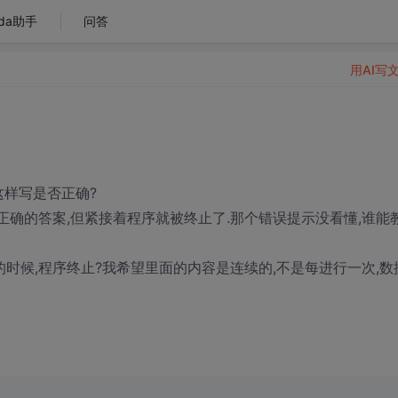
da助手
问答
用AI写
这样写是否正确?
能输出正确的答案,但紧接着程序就被终止了.那个错误提示没看懂,谁能
的时候,程序终止?我希望里面的内容是连续的,不是每进行一次,数