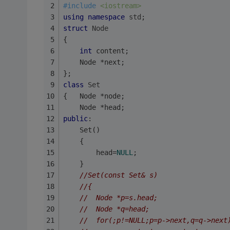
#
include
<iostream>
using
namespace
std
;
struct
Node
{
int
 content;
	Node *next;
};
class
Set
{	Node *node;	
	Node *head;
public
:
	Set()
	{
		head=
NULL
;
	}
//Set(const Set& s)
//{
//	Node *p=s.head;
//	Node *q=head;
//	for(;p!=NULL;p=p->next,q=q->next