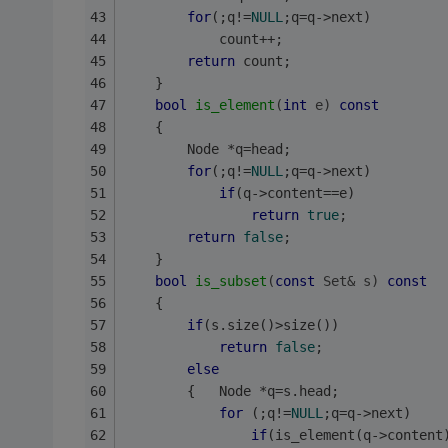
for
(;q!=
NULL
;q=q->next)
			count++;
return
 count;
	}
bool
is_element
(
int
 e)
const
	{
		Node *q=head;
for
(;q!=
NULL
;q=q->next)
if
(q->content==e)
return
true
;
return
false
;
	}
bool
is_subset
(
const
 Set& s)
const
	{
if
(s.size()>size())
return
false
;
else
		{	Node *q=s.head;
for
 (;q!=
NULL
;q=q->next)
if
(is_element(q->content