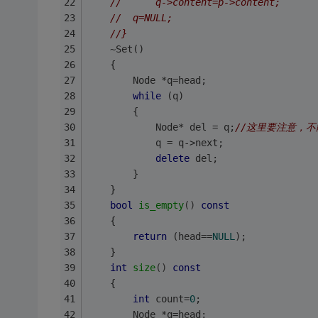
//		q->content=p->content;
//	q=NULL;
//}
	~Set()
	{
		Node *q=head; 
while
 (q)
        {
            Node* del = q;
//这里要注意，不能
            q = q->next;
delete
 del;
		}
	}
bool
is_empty
()
const
	{
return
 (head==
NULL
);
	}
int
size
()
const
	{
int
 count=
0
;
		Node *q=head;