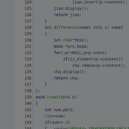
				jiao.insert(p->content);
		jiao.display();
return
 jiao;
	}
Set 
difference
(
const
 Set& s)
const
	{
Set 
cha
(*
this
)
;
		Node *p=s.head;
for
(;p!=
NULL
;p=p->next)
if
(is_element(p->content))
				cha.remove(p->content);
		cha.display(); 
return
 cha;
	}
};
void
creat
(Set& A)
{	
int
 num,pd=
2
;
cin
>>num;
if
(num==
-1
)
	{	
cout
<<
"请问这个-1是代表结束吗？输入