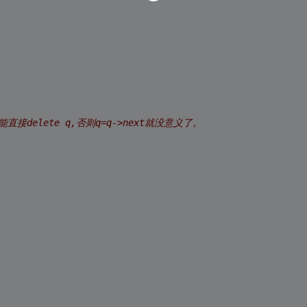
直接delete q,否则q=q->next就没意义了。