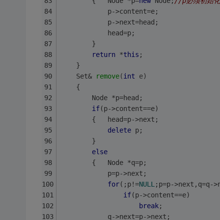
		{	Node *p=
new
 Node;
//p必须初始
			p->content=e;
			p->next=head;
			head=p;
		}
return
 *
this
;
	}
Set& 
remove
(
int
 e)
	{
		Node *p=head;
if
(p->content==e)
		{	head=p->next;
delete
 p;
		}
else
		{	Node *q=p;
			p=p->next;
for
(;p!=
NULL
;p=p->next,q=q->
if
(p->content==e)
break
;
			q->next=p->next;