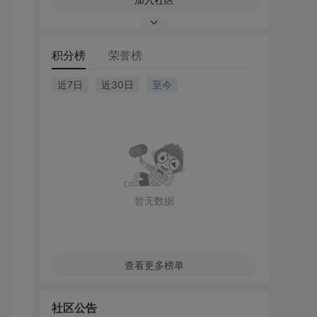
积分榜
荣誉榜
近7日
近30日
至今
暂无数据
查看更多榜单
社区公告