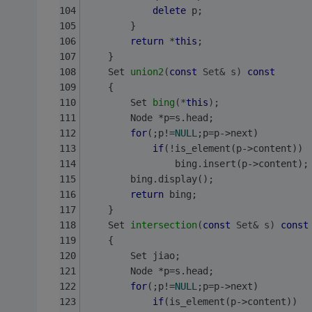
delete
 p;
		}
return
 *
this
;
	}
Set 
union2
(
const
 Set& s)
const
	{
Set 
bing
(*
this
)
;
		Node *p=s.head;
for
(;p!=
NULL
;p=p->next)
if
(!is_element(p->content))
				bing.insert(p->content);
		bing.display();
return
 bing;
	}
Set 
intersection
(
const
 Set& s)
const
	{
		Set jiao;
		Node *p=s.head;
for
(;p!=
NULL
;p=p->next)
if
(is_element(p->content))