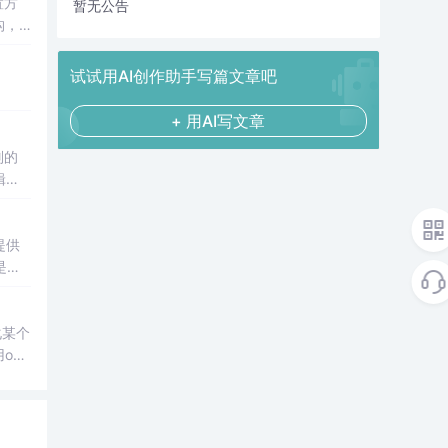
置方
暂无公告
构，
试试用AI创作助手写篇文章吧
+ 用AI写文章
辑。
提供
是一
这些功
化某个
ob