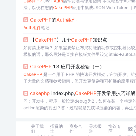
CakePHP
JWT
Auth
插件安装与使用指南 本教程基于ADmad
法，以便在您的
CakePHP
应用中集成JSON Web Token
其大致布局如下：
cakephp
-jwt-
auth
/ ├── Config ...
CakePHP
的
Auth
组件
Auth
组件
笔记
【
CakePHP
】几个
CakePHP
知识点
如何禁止布局？ 如果需要禁止布局功能的动作或控制器比较多的话，那么可以在控制器中统一设置autoLayout为false，如果只是个别的
模板的话，那么最好是直接在模板文件里设定$this->autoL
视图助手的一些注意事项？ 在模板里使用图片的
CakePHP
1.3 应用开发秘籍（一）
CakePHP
是一个用于 PHP 的快速开发框架，它为开发、
了大量的文档和参考指南，但开发更复杂和可扩展的应用程
个挑战。本食谱集中的食谱将为您提供即时结果，并帮助您开
cakephp
index.php,
CakePHP
开发常用技巧详解
能。遵循本书中的食谱（展示了如何使用 AJAX、数据源、
问：开发中，程序一般设定debug为2，如何在某一个特定的action中
action渲染的视图？答：过程就是先获得渲染的内容，再生
函数。2. 在控制器里$this->requestAction('/controller/ac...
关于我
招贤纳
商务合
寻求报
协议专
们
士
作
道
区