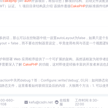
/
cakephp
-jwt-
auth
开源项目，将指导您了解项目结构、启动文件及配
（JWT）认证。 1. 项目目录结构及介绍 该插件遵循
CakePHP
的标准插件结
ayout = false，而不要在控制器里设定，毕竟使用布局与否是一个视图逻
时候，最好是使用助手的方式，如：echo $html-
维护和部署 Web 应用程序提供了一个可扩展的架构。虽然该框架为初学者
序需要深入了解
CakePHP
的功能，这对即使是经验丰富的开发者来说也
发 Web 应用程序，利用
CakePHP
的功能，让您能够快速理解和使用
GEO 定位、路由、性能优化等），您将能够迅速理解和使用这
关闭debug？答：Configure::write('debug', 0);问：如何静态
成静态文件，这里看看如何获得渲染后的内容，大致两个方法：1. 可以使用
400-660-
在线客
工作时间 8:30-
kefu@csdn.net
0108
服
22:00