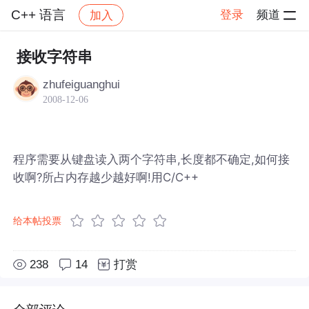
C++ 语言
登录
频道
加入
帖子详情
社区
C++ 语言
接收字符串
zhufeiguanghui
2008-12-06
程序需要从键盘读入两个字符串,长度都不确定,如何接
收啊?所占内存越少越好啊!用C/C++
给本帖投票
238
14
打赏