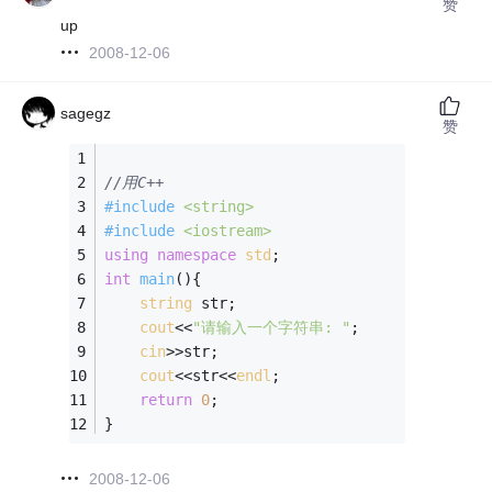
赞
up
2008-12-06
sagegz
赞
//用C++
#
include
<string>
#
include
<iostream>
using
namespace
std
;
int
main
()
{
string
 str;
cout
<<
"请输入一个字符串: "
;
cin
>>str;
cout
<<str<<
endl
;
return
0
;
}
2008-12-06