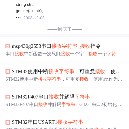
string str;
getline(cin,str);
2008-12-06
——到底了——
msp430g2553串口
接收
字符串
_
接收
指令
串口
接收
中断函数一次只能
接收
一个字，
接收
一个
字符串
并存下常用方法： ①设置标志位：如在末尾加入标志
位’\r’,’\n’；前缀+数据+后缀 ②定时判断
接收
数据的长度，
STM32使用中断
接收
字符串
，可重复
接收
，使用r\\n作为
如果在规定时间内，长度没有什么变化，证明已经
接收
了
任意长度的字符。 下面我用设置标志位的方式实现
接收
字
STM32使用中断
接收
字符串
，可重复
接收
，使用\r\n作为
接
符串
，并根据不同
字符串
执行不同的操作。 代码与仿真 串
收
结束的标志（这里也可以自己定义）。 主要代码如下：
口助手收发情况 打开板子，电脑端收到 MADE BY PengC
串口的函数 #include "stm32f10x.h" #include "usart.h" u8 rxbu
hengIT. ...
STM32F407串口
接收
并解码
字符串
ff[125] = {0};//定义
接收
字符串
的缓冲区，可以自定义大小
void uart_init(u32 bound) { GPIO_InitTy...
STM32F407串口
接收
并解码
字符串
usart2.c 串口2初始化 //
初始化串口2 //bound:波特率 void uart2_init(u32 bound) { //G
PIO端口设置 GPIO_InitTypeDef GPIO_InitStructure; USART
STM32串口USART1
接收
字符串
_InitTypeDef USART_InitStructure; NVIC_InitTypeDef NVIC
_InitStructure; RCC_AHB1PeriphClockCmd(RCC_AHB1Peri