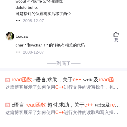
wcout < <buffe ;//"不能输出"
delete buffe;
可是指针的位置确实后移了两位
2008-12-07
toadzw
赞
char * 和wchar_t * 的转换有相关的代码
2008-12-07
——到底了——
read
函数
c语言,求助，关于
c++
write及
read
函数
的
这篇博客展示了如何使用
C++
进行文件的读写操作，包括
打开和关闭文件，以及使用对象序列化技术读取和写入自
定义类实例到二进制文件。示例中创建了一个类`A`，并演
c语言
read
函数
超时,求助，关于
c++
write及
read
函
示了如何将对象实例存储到文件m.dat，然后重新读取并打
印出来。
这篇博客展示了如何使用
C++
进行文件的读取和写入操
作，包括打开文件、读取对象和写入对象。示例中创建了
一个类`A`，并用`ifstream`和`ofstream`进行二进制读写。程