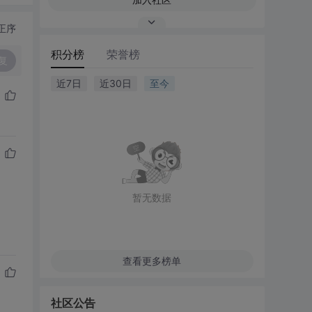
正序
积分榜
荣誉榜
复
近7日
近30日
至今
暂无数据
查看更多榜单
社区公告