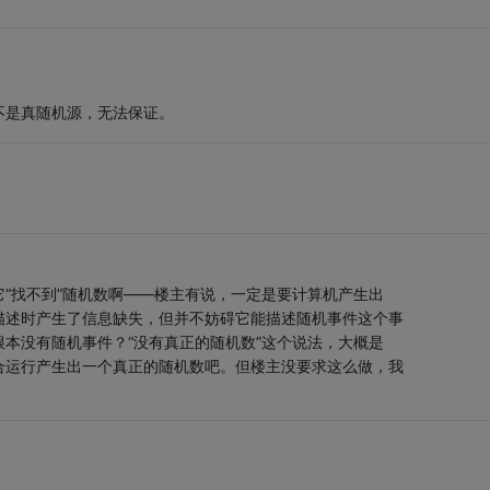
不是真随机源，无法保证。
“找不到”随机数啊——楼主有说，一定是要计算机产生出
描述时产生了信息缺失，但并不妨碍它能描述随机事件这个事
本没有随机事件？“没有真正的随机数”这个说法，大概是
合运行产生出一个真正的随机数吧。但楼主没要求这么做，我