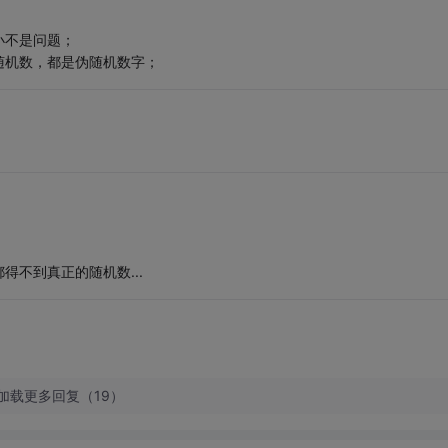
小不是问题；
随机数，都是伪随机数字；
不到真正的随机数...
加载更多回复（19）