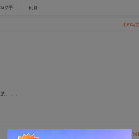
da助手
问答
用AI写
么的。。。
转发到动态
举报
写回