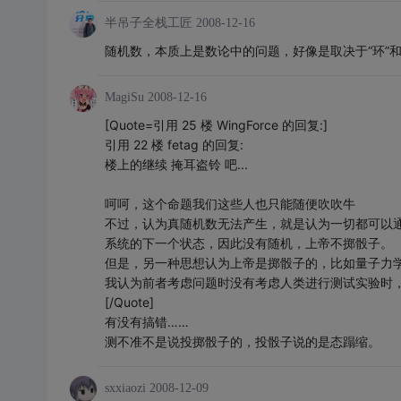
半吊子全栈工匠
2008-12-16
随机数，本质上是数论中的问题，好像是取决于“环”和
MagiSu
2008-12-16
[Quote=引用 25 楼 WingForce 的回复:]
引用 22 楼 fetag 的回复:
楼上的继续 掩耳盗铃 吧...
呵呵，这个命题我们这些人也只能随便吹吹牛
不过，认为真随机数无法产生，就是认为一切都可以
系统的下一个状态，因此没有随机，上帝不掷骰子。
但是，另一种思想认为上帝是掷骰子的，比如量子力
我认为前者考虑问题时没有考虑人类进行测试实验时
[/Quote]
有没有搞错……
测不准不是说投掷骰子的，投骰子说的是态蹋缩。
sxxiaozi
2008-12-09