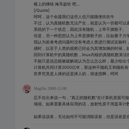
楼上的继续 掩耳盗铃 吧...
[/Quote]
呵呵，这个命题我们这些人也只能随便吹吹牛
不过，认为真随机数无法产生，就是认为一切都可以
系统的下一个状态，因此没有随机，上帝不掷骰子。
但是，另一种思想认为上帝是掷骰子的，比如量子力
我认为前者考虑问题时没有考虑人类进行测试实验时
感时，以至于人类的观察已经会为其增加熵的时候，
回到计算机中的真随机数，linux内核的真随机数
不能只是说总能被破解就认为怎么怎么样，最少给出
计算机共同计算2000亿年，那这种不随机又和随机
世界究竟是人择的还是择人的，很迷惑啊，呵呵
MagiSu
2008-12-08
忍不住出来说一句，“真正的随机数”在计算机里面可
塌缩。如果需要具体应用的话，放射性原子用盖革计
如果说误差，无论如何不可能消除误差，但是误差是在一