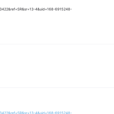
33422&ref=SR&sr=13-4&uid=168-6915248-
33422&ref=SR&sr=13-4&uid=168-6915248-