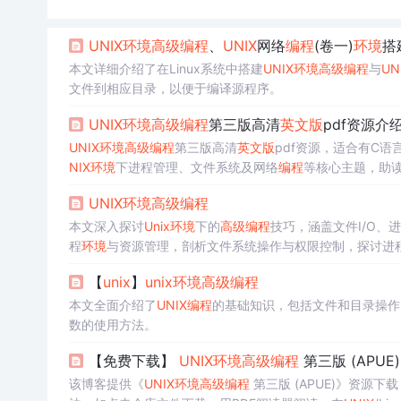
UNIX
环境
高级
编程
、
UNIX
网络
编程
(卷一)
环境
搭
本文详细介绍了在Linux系统中搭建
UNIX
环境
高级
编程
与
UN
文件到相应目录，以便于编译源程序。
UNIX
环境
高级
编程
第三版高清
英文版
pdf资源介
UNIX
环境
高级
编程
第三版高清
英文版
pdf资源，适合有C
NIX
环境
下进程管理、文件系统及网络
编程
等核心主题，助
UNIX
环境
高级
编程
本文深入探讨
Unix
环境
下的
高级
编程
技巧，涵盖文件I/O、
程
环境
与资源管理，剖析文件系统操作与权限控制，探讨进
【
unix
】
unix
环境
高级
编程
本文全面介绍了
UNIX
编程
的基础知识，包括文件和目录操作
数的使用方法。
【免费下载】
UNIX
环境
高级
编程
第三版 (APUE
该博客提供《
UNIX
环境
高级
编程
第三版 (APUE)》资源下