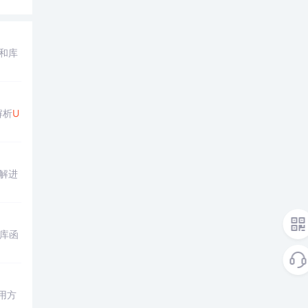
和库
解析
U
讲解进
库函
用方