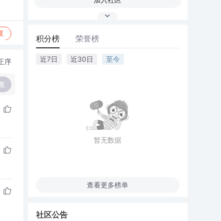
复
积分榜
荣誉榜
近7日
近30日
至今
正序
复
暂无数据
查看更多榜单
社区公告