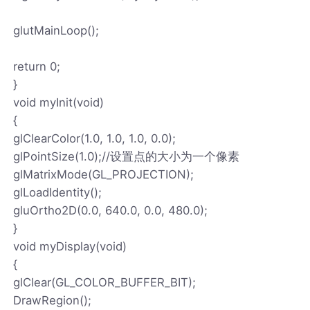
glutMainLoop();
return 0;
}
void myInit(void)
{
glClearColor(1.0, 1.0, 1.0, 0.0);
glPointSize(1.0);//设置点的大小为一个像素
glMatrixMode(GL_PROJECTION);
glLoadIdentity();
gluOrtho2D(0.0, 640.0, 0.0, 480.0);
}
void myDisplay(void)
{
glClear(GL_COLOR_BUFFER_BIT);
DrawRegion();