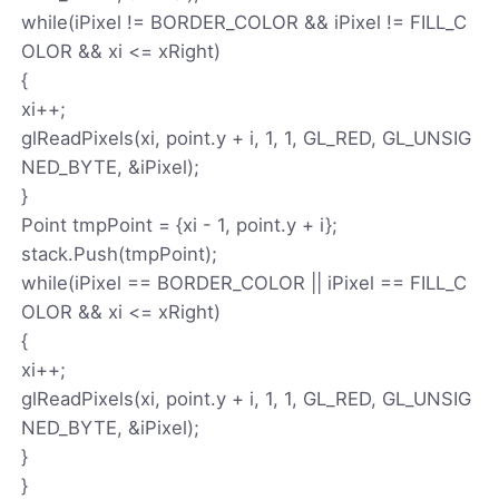
while(iPixel != BORDER_COLOR && iPixel != FILL_C
OLOR && xi <= xRight)
{
xi++;
glReadPixels(xi, point.y + i, 1, 1, GL_RED, GL_UNSIG
NED_BYTE, &iPixel);
}
Point tmpPoint = {xi - 1, point.y + i};
stack.Push(tmpPoint);
while(iPixel == BORDER_COLOR || iPixel == FILL_C
OLOR && xi <= xRight)
{
xi++;
glReadPixels(xi, point.y + i, 1, 1, GL_RED, GL_UNSIG
NED_BYTE, &iPixel);
}
}