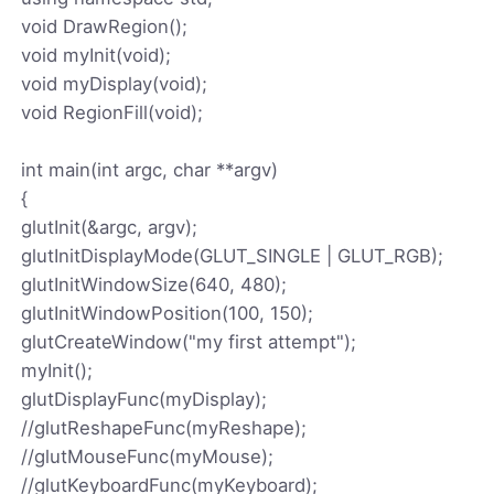
void DrawRegion();
void myInit(void);
void myDisplay(void);
void RegionFill(void);
int main(int argc, char **argv)
{
glutInit(&argc, argv);
glutInitDisplayMode(GLUT_SINGLE | GLUT_RGB);
glutInitWindowSize(640, 480);
glutInitWindowPosition(100, 150);
glutCreateWindow("my first attempt");
myInit();
glutDisplayFunc(myDisplay);
//glutReshapeFunc(myReshape);
//glutMouseFunc(myMouse);
//glutKeyboardFunc(myKeyboard);