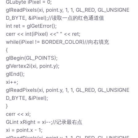
GLubyte iPixel = 0;
glReadPixels(xi, point.y, 1, 1, GL_RED, GL_UNSIGNE
D_BYTE, &iPixel);//读取一点的红色通道值
int ret = glGetError();
cerr << int(iPixel) <<" " << ret;
while(iPixel != BORDER_COLOR)//向右填充
{
glBegin(GL_POINTS);
glVertex2i(xi, point.y);
glEnd();
xi++;
glReadPixels(xi, point.y, 1, 1, GL_RED, GL_UNSIGNE
D_BYTE, &iPixel);
}
cerr << xi;
GLint xRight = xi--;//记录最右点
xi = point.x - 1;
glReadPixels(xi, point.y, 1, 1, GL_RED, GL_UNSIGNE