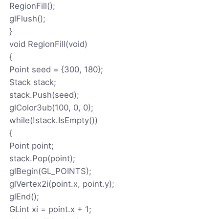
RegionFill();
glFlush();
}
void RegionFill(void)
{
Point seed = {300, 180};
Stack stack;
stack.Push(seed);
glColor3ub(100, 0, 0);
while(!stack.IsEmpty())
{
Point point;
stack.Pop(point);
glBegin(GL_POINTS);
glVertex2i(point.x, point.y);
glEnd();
GLint xi = point.x + 1;