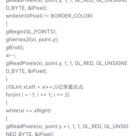
D_BYTE, &iPixel);
while(int(iPixel) != BORDER_COLOR)
{
glBegin(GL_POINTS);
glVertex2i(xi, point.y);
glEnd();
xi--;
glReadPixels(xi, point.y, 1, 1, GL_RED, GL_UNSIGNE
D_BYTE, &iPixel);
}
//GLint xLeft = xi++;//记录最左点
for(int i = -1; i <= 1; i += 2)
{
while(xi <= xRight)
{
glReadPixels(xi, point.y + i, 1, 1, GL_RED, GL_UNSIG
NED_BYTE, &iPixel);