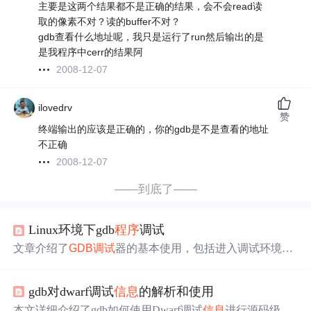
主要是这两个结果都不是正确的结果，会不会read读
取的像素不对？读的buffer不对？
gdb查看什么地址呢，我只是运行了run然后输出的是
是我程序中cerr的结果阿
2008-12-07
ilovedrv
赞
终端输出的应该是正确的，你的gdb是不是查看的地址
不正确
2008-12-07
——到底了——
Linux环境下gdb
程序
调试
文章介绍了
GDB调试
器的基本使用，包括进入调试环境、
编译带调试
信息
的
程序
、设置断点、查看代码、运行与暂
停
程序
、查看调用栈等关键指令。熟悉这些指令对
程序
员
gdb对dwarf调试
信息
的解析和使用
的调试工作至关重要。
本文详细介绍了gdb如何使用Dwarf调试
信息
进行源码级别