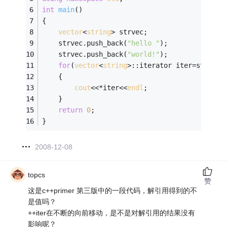
int
main
()
{
vector
<
string
> strvec;
	strvec.push_back(
"hello "
);
	strvec.push_back(
"world!"
);
for
(
vector
<
string
>::iterator iter=strvec.
	{
cout
<<*iter<<
endl
;
	}
return
0
;
}
2008-12-08
topcs
赞
这是c++primer 第三版中的一段代码，解引用得到的不
是值吗？
++iter在不断的向前移动，是不是对解引用的结果没有
影响呢？