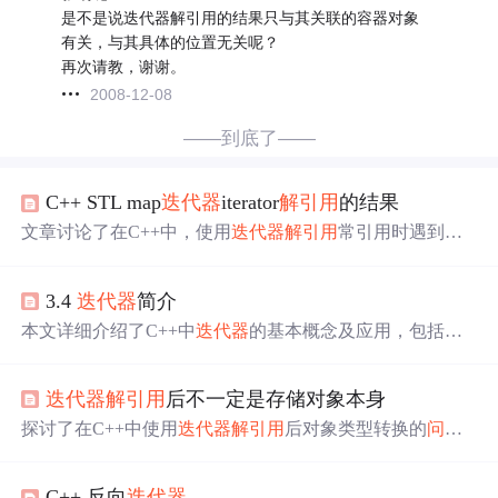
是不是说迭代器解引用的结果只与其关联的容器对象
有关，与其具体的位置无关呢？
再次请教，谢谢。
2008-12-08
——到底了——
C++ STL map
迭代器
iterator
解引用
的结果
文章讨论了在C++中，使用
迭代器
解引用
常引用时遇到的
问题
，指出std::map的value_type可能导致类型重载，以及
迭代器
的正确使用需与对应对象匹配。作者还提到不同st
3.4
迭代器
简介
d::map实例的
迭代器
不能混用。
本文详细介绍了C++中
迭代器
的基本概念及应用，包括标
准库容器支持的
迭代器
类型、
迭代器
解引用
操作的特点以
及如何正确使用
迭代器
避免失效等
问题
。
迭代器
解引用
后不一定是存储对象本身
探讨了在C++中使用
迭代器
解引用
后对象类型转换的
问题
，特别是针对自定义类NString在generate()和generate_n()函
数中的不同表现，揭示了背后的原因及解决方案。
C++ 反向
迭代器