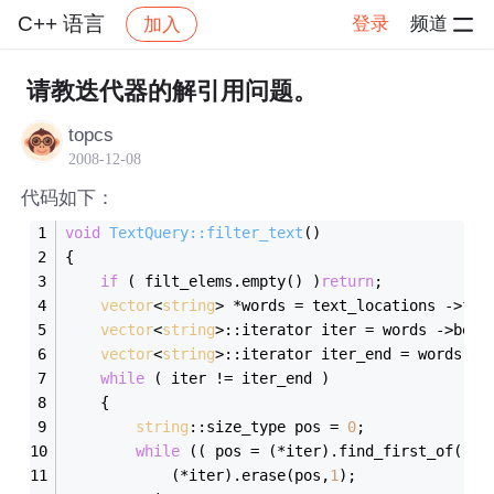
C++ 语言
登录
频道
加入
帖子详情
社区
C++ 语言
请教迭代器的解引用问题。
topcs
2008-12-08
代码如下：
void
TextQuery::filter_text
()
{
if
 ( filt_elems.empty() )
return
;
vector
<
string
vector
<
string
>::iterator iter = words ->begi
vector
<
string
>::iterator iter_end = words ->
while
 ( iter != iter_end )
	{
string
::size_type pos = 
0
;
while
 (( pos = (*iter).find_first_of( fi
			(*iter).erase(pos,
1
);