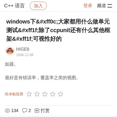
C++ 语言
登录
频道
加入
帖子详情
社区
C++ 语言
windows下&#xff0c;大家都用什么做单元
测试&#xff1f;除了ccpunit还有什么其他框
架&#xff1f;可视性好的
HIGE6
2008-12-08
如题。
最好是有错误率，覆盖率之类的视图。
给本帖投票
134
2
打赏