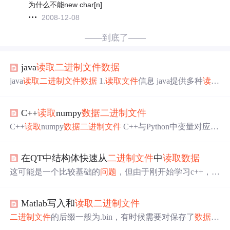
为什么不能new char[n]
2008-12-08
——到底了——
java
读取
二进制
文件
数据
java
读取
二进制
文件
数据
1.
读取
文件
信息 java提供多种
读取
方式： /** * 按字节
读取
文件
数据
* @param fileName
文件
路径包括
文件
名 */ public static void readFileByBytes(String fil
C++
读取
numpy
数据
二进制
文件
eName) { try { //传入
文件
路径fileName，底层实现 new FileI
nputStream...
C++
读取
numpy
数据
二进制
文件
C++与Python中变量对应的
精度类型:https://docs.scipy.org/doc/numpy/user/basics.types.ht
ml#array-types-and-conversions-between-types (1)将numpy
数
在QT中结构体快速从
二进制
文件
中
读取
数据
组
保存为
二进制
文件
def save_bin(data, bin_file, dtype="doub
le"): """ C++int对应Python np.intc C++float
这可能是一个比较基础的
问题
，但由于刚开始学习c++，但
是对我来说，结构体快速从
二进制
文件
读取
数据
，给我解
决了很大的
问题
，这里我把方法写出来，和有需要的人分
Matlab写入和
读取
二进制
文件
享一下，高手看到了请多包涵。 我的
二进制
文件
是按照结
构体规定的格式进行存储的，结构体成员比较多，
数据
量
二进制
文件
的后缀一般为.bin，有时候需要对保存了
数据
的
比较大。结构体结构如下： struct MY_PARAM{ int m
二进制
文件
进行
读取
分析，本文主要介绍Matlab对
二进制