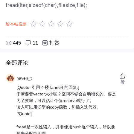
fread(iter,sizeof(char),filesize,file);
给本帖投票
445
11
打赏
全部评论
haven_t
赞
[Quote=引用 4 楼 lann64 的回复:]
干嘛要管vector大小呢？空间不够会自动增长的。要是
为了效率，可以估计个值reserve就行了。
读入可以用泛型的copy函数，和插入迭代器。
[/Quote]
fread是一次性读入，并非使用push逐个读入，所以要
预先分配空间啊。