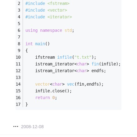
#
include
<fstream>
#
include
<vector>
#
include
<iterator>
using
namespace
std
;
int
main
()
{
ifstream 
infile
(
"t.txt"
)
;
istream_iterator<
char
> 
fin
(infile)
;
    istream_iterator<
char
> endfs;
vector
<
char
> 
vec
(fin,endfs)
;
    infile.close();
return
0
;
}
2008-12-08