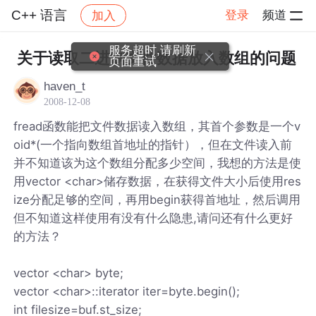
C++ 语言
登录
频道
加入
帖子详情
社区
C++ 语言
服务超时,请刷新
关于读取二进制文件数据放入数组的问题
页面重试
haven_t
2008-12-08
fread函数能把文件数据读入数组，其首个参数是一个v
oid*(一个指向数组首地址的指针），但在文件读入前
并不知道该为这个数组分配多少空间，我想的方法是使
用vector <char>储存数据，在获得文件大小后使用res
ize分配足够的空间，再用begin获得首地址，然后调用
但不知道这样使用有没有什么隐患,请问还有什么更好
的方法？
vector <char> byte;
vector <char>::iterator iter=byte.begin();
int filesize=buf.st_size;