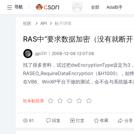
全部
Ada助手
导航
社区
API
帖子详情
RAS中“要求数据加密（没有就断开
2008-12-09 12:07:06
ggs331
找了很多资料，试过把dwEncryptionType设定为3，
RASEO_RequireDataEncryption（&H
在VB6、WinXP平台下做的测试，会不会与系统
给本帖投票
81
回复
打赏
分享
收藏