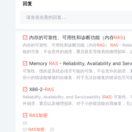
回复
请发表友善的回复…
内存的可靠性、可用性和诊断功能（内存
RAS
）
内存的可靠性、可用性和诊断功能（内存
RAS
）
RAS
- Reliabilit
能的可靠，不会意外的崩溃，重启甚至导致系统物理损坏，
Memory
RAS
- Reliability, Availability and Serv
可靠性。指的是系统必须尽可能的可靠，不会意外的崩溃，
些小的错误能够做到自修复，对于无法自修复的错误也尽可
尽可能长时间工作而不下线，即使系统出现一些小的
问题
也
X86-2-
RAS
替换有
问题
的组件，从而严格的确保系统的 downtime 时
Reliability, Availability, and Serviceability (
RAS
) 可靠性、
外崩溃，重启以及物理损坏。对于小的错误能自我修复，无法修复的也尽可
效)来衡量。1 fit= 10亿小时内一次误差 可靠性也可以用平均故障间隔
RAS
加密
尽可能的确保长时间工
///
///
RAS
加密
。 ///