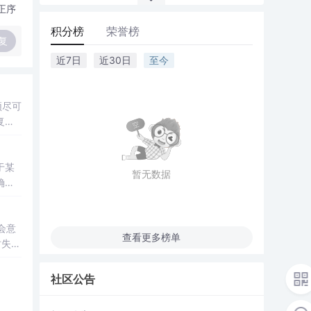
正序
积分榜
荣誉榜
复
近7日
近30日
至今
复，
于某
暂无数据
确保
操作，
不会意
查看更多榜单
ty-
社区公告