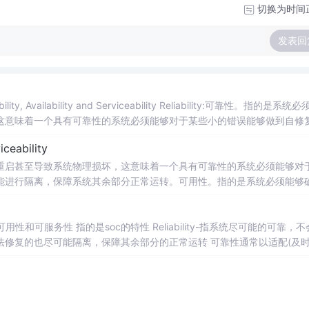
切换为时间
发表回
y, Availability and Serviceability Reliability:可靠性。指的是系统必须尽可
这意味着一个具有可靠性的系统必须能够对于某些小的错误能够做到自修
对于无法自修复的错误也尽可能进行隔离，保障系统其余部分正常运转。 Avai...
iceability
重启甚至导致系统物理损坏，这意味着一个具有可靠性的系统必须能够对
能进行隔离，保障系统其余部分正常运转。可用性。指的是系统必须能够
不会影响整个系统的正常运行，在某些情况下甚至可以进行 Hot Plug 的
间在一定范围内。
可用性和可服务性 指的是soc的特性 Reliability-指系统尽可能的可靠，
能隔离，保障其余部分的正常运转 可靠性通常以适配(及时失
时间(MTBF)来衡量。1 fit大约相当于MTBF的114K年。 Availabili