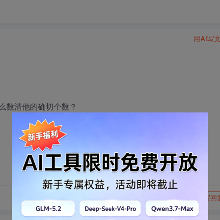
用AI写
么数清他的确切个数？
转发到动态
举报
写回