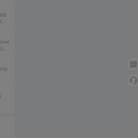
输
出
科技
xel
心以
。
和Op
医