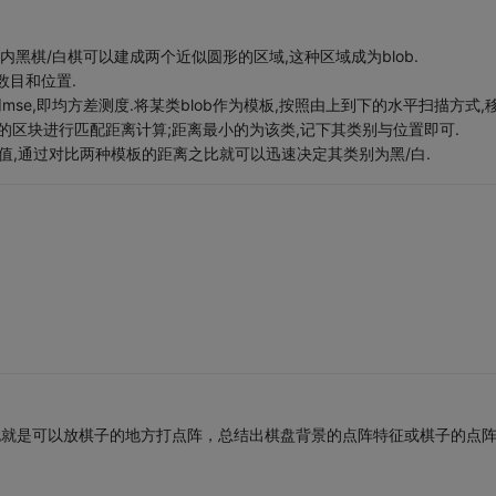
棋内黑棋/白棋可以建成两个近似圆形的区域,这种区域成为blob.
数目和位置.
mse,即均方差测度.将某类blob作为模板,按照由上到下的水平扫描方式,
位置的区块进行匹配距离计算;距离最小的为该类,记下其类别与位置即可.
阈值,通过对比两种模板的距离之比就可以迅速决定其类别为黑/白.
也就是可以放棋子的地方打点阵，总结出棋盘背景的点阵特征或棋子的点