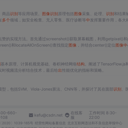
、商品
识别
等应用场景。
图像
识别
原理包括
图像
采集、处理、
识别
和结果
在
多个
领域，如安全检查、无人零售、医疗诊断等
中
发挥重要作用，各大
。
赞的实现方法。首先通过screenshot()获取屏幕截图，利用getpixel()和pi
n()和locateAllOnScreen()查找指定
图像
，并结合center()定位
图像
中
找到点赞图标时执行点击，否则滚动页面。该程序适用于自动化交互场景
别
基本原理、计算机视觉基础、卷积神经网络
结构
。阐述了TensorFlow.js
了实时视频流分析结合技术，最后给
出
性能优化的指标和策略。
包括SVM、Viola-Jones算法、CNN等，并探讨了其在面部
识别
、
400-660-
在线客
工作时间 8:30-
kefu@csdn.net
0108
服
22:00
2020〕1039-165号
经营性网站备案信息
北京互联网违法和不良信息举报中心