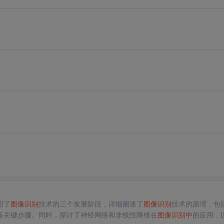
绍了
图像
识别
技术的三个发展阶段，详细阐述了
图像
识别
技术的原理，包
等关键步骤。同时，探讨了神经网络和非线性降维在
图像
识别
中
的应用，