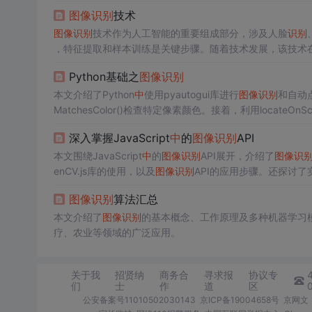
图像
识别
技术在公共安全、生物、工业等
多个
领域的前景。
图像
识别
技术
图像
识别
技术作为人工智能的重要组成部分，涉及人脸
识别
，特征提取和样本训练是关键步骤。随着技术发展，该技术
公司如云从科技、商汤科技等在人脸
识别
领域不断刷新纪录
Python基础之
图像
识别
本文介绍了Python
中
使用pyautogui库进行
图像
识别
和自动点
MatchesColor()检查特定像素颜色。接着，利用locateOnScree
进行点击操作。最后，给
出
了一个自动点赞的循环程序，当
深入掌握JavaScript
中
的
图像
识别
API
本文围绕JavaScript
中
的
图像
识别
API展开，介绍了
图像
识
enCV.js库的使用，以及
图像
识别
API的应用步骤。还探讨
图像
识别
算法汇总
本文介绍了
图像
识别
的基本概念、工作原理及多种机器学习模型，
疗、农业等领域的广泛应用。
关于我
招贤纳
商务合
寻求报
协议专
们
士
作
道
区
公安备案号11010502030143
京ICP备19004658号
京网文〔