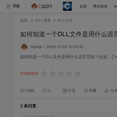
全部
博文收录
A
导航
社区
C++ 语言
帖子详情
如何知道一个DLL文件是用什么语
2008-12-09 10:52:45
bighuge
如何知道一个DLL文件是用什么语言写的？比如，C+
给本帖投票
5299
2
打赏
分
收藏
2 条
回复