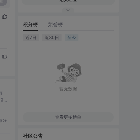
复
积分榜
荣誉榜
近7日
近30日
至今
暂无数据
符
模块
查看更多榜单
C+
社区公告