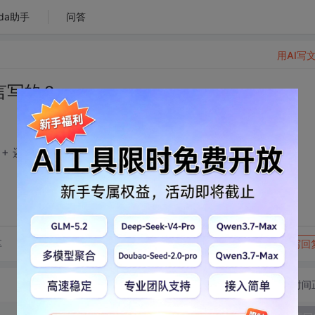
da助手
问答
用AI写
言写的？
+ 还是C#？
转发到动态
举报
享
写回
切换为时间