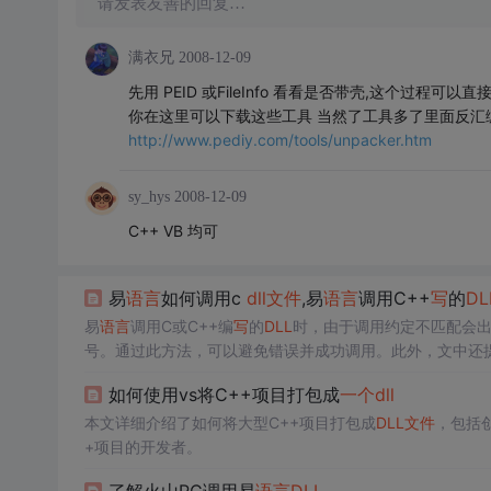
请发表友善的回复…
满衣兄
2008-12-09
先用 PEID 或FileInfo 看看是否带壳,这个过程可以直
你在这里可以下载这些工具 当然了工具多了里面反汇
http://www.pediy.com/tools/unpacker.htm
sy_hys
2008-12-09
C++ VB 均可
易
语言
如何调用c
dll
文件
,易
语言
调用C++
写
的
DL
易
语言
调用C或C++编
写
的
DLL
时，由于调用约定不匹配会
号。通过此方法，可以避免错误并成功调用。此外，文中还
生态。
如何使用vs将C++项目打包成
一个
dll
本文详细介绍了如何将大型C++项目打包成
DLL
文件
，包括
+项目的开发者。