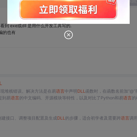
发表回
接看到 exe或dll 是用什么开发工具写的.
编的也有
L
出现堆栈错误。解决方法是在易
语言
中声明
DLL
函数时，在函数名前加“@”
提到易
语言
的中文编码、开源模块等特性，以及对比了Python和易
语言
的
创建接口、调整项目配置及生成
DLL
的步骤，适合初学者及需要跨
语言
调用