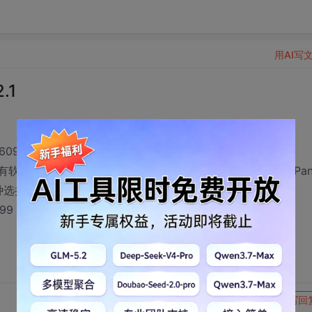
用AI写
.1
609.jpg
原有软件界面的彻底美化！支持多种皮肤。还提供了ToolBar、Pan
种选择！
599
转发到动态
举报
写回