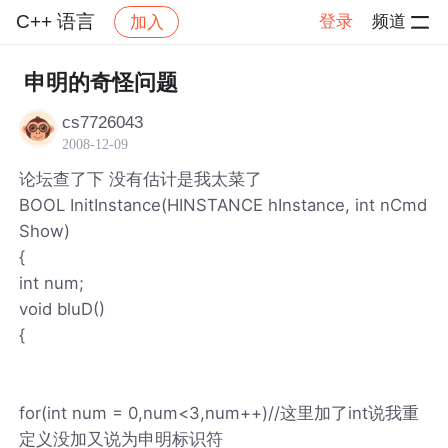
C++ 语言
登录
频道
加入
帖子详情
社区
C++ 语言
申明的奇怪问题
cs7726043
2008-12-09
论坛查了下 没有估计是我太菜了
BOOL InitInstance(HINSTANCE hInstance, int nCmd
Show)
{
int num;
void bluD()
{
for(int num = 0,num<3,num++)//这里加了int说我重
定义没加又说为申明标识符