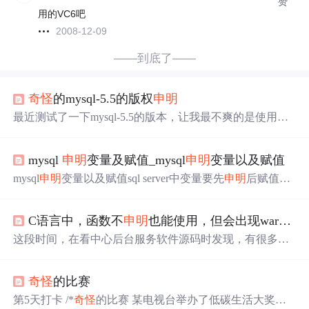
赞
用的VC6吧
2008-12-09
——到底了——
奇怪
的mysql-5.5的版权
申明
最近测试了一下mysql-5.5的版本，让我最不爽的是使用mys
ql客户端进入mysql的时候，弹出的版权
申明
。 “[root@test2
~]# mysql Welcome to the MySQL monitor. Commands end wit
mysql
申明
变量及赋值_mysql
申明
变量以及赋值
h ; or \g. Your MySQL connection id is 1 Server version: 5...
mysql
申明
变量以及赋值sql server中变量要先
申明
后赋值：
局部变量用一个@标识，全局变量用两个@(常用的全局变
量一般都是已经定义好的)；
申明
局部变量语法：declare @
C语言中，函数不
申明
也能使用，但会出现warning: implicit declaration of function
变量名 数据类型；例如：declare @num int；赋值：有两种
方法式(@num为变量名，value为值)set @num=value; 或 sele
这段时间，在看中心后台服务软件源码时发现，有很多自
ct @num=value;如果想获取查询语句中的一个...
定义函数未经
申明
却能在主程序中被调用，主程序中没有
包括上述函数的头文件，我在各个目录中也找不到上述函
奇怪
的比赛
数的头文件。这就
奇怪
了，连使用标准库函数printf()都要
包括标准输入输出头文件，何况是自定义函数？这个
问题
第5天打卡 /*
奇怪
的比赛 某电视台举办了低碳生活大奖