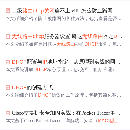
二级
路由
dhcp
关闭
连不上wifi_怎么防止蹭网 防止wifi被蹭教程【详解】
本文详细介绍了防止被蹭网的各种方法，包括查看是否被
蹭网、修改
无线
路由
器密码、
关闭
SSID广播、
关闭
DHCP
服务、
MAC
地址
绑定
以及修改
路由
器默认地址等策略，帮
无线
路由
dhcp
服务器设置,腾达
无线
路由
器之
DHCP
助用户有效保护网络不被他人非法使用。
本文介绍了如何启用腾达
无线
路由
器的
DHCP
服务，包括
DHCP
服务器功能的开关、
IP
地址池设置及过期时间配
置。同时，详细解析了
DHCP
客户列表的展示信息，如
IP
DHCP
配置与
IP
地址指定：从原理到实战的网络管理指南
、
MAC
地址
、主机名和租约时间。通过
DHCP
服务器，可
以自动为局域网内计算机配置TCP/
IP
协议，简化手动设置
本文系统讲解
DHCP
核心原理（四步交互、租期管理）、
步骤。了解并应用这一功能，能有效提高网络配置效率。
主流平台配置（Windows Server、ISC
DHCP
、家用
路由
器）、
DHCP
保留实现
IP
指定、
客户端
管理策略及故障排
DHCP
的创建方式
查方法。重点阐述如何通过
MAC
绑定
实现关键设备
IP
固
化，兼顾自动化与稳定性，并涵盖
DHCP
中继、Snooping
本文详细介绍了
DHCP
协议的工作原理，包括其简化客户
安全加固与
IP
规划等运维关键实践。
机设置、防止误操作和避免
IP
地址重复三大优势。通过实
例展示了在同一网段内如何通过接口分配和地址池分发
IP
Cisco交换机安全加固实战：在Packet Tracer里完成端口
地址，并详细阐述了不同网段间
DHCP
配置方法，涉及中
继器和服务器的配置。最后，文章通过测试验证了配置的
本文基于Cisco Packet Tracer，详解端口安全（
MAC
地址
静
正确性，总结了
DHCP
在
IP
地址管理中的重要作用。
态/粘性
绑定
）与
DHCP
Snooping协同配置，涵盖原理、关