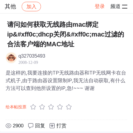
其他
登录
频道
加入
帖子详情
社区
其他
请问如何获取无线路由mac绑定
ip&#xff0c;dhcp关闭&#xff0c;mac过滤的
合法客户端的MAC地址
q327035493
2008-12-09
是这样的,我要连接的TP无线路由器和TP无线网卡在台
式机子,由于路由器设置限制IP,我无法自动获取,有什么
方法可以查到他所设置的IP,急!~~~ 谢谢
给本帖投票
2900
回复
打赏