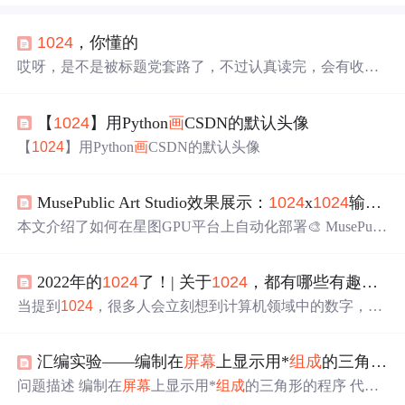
1024
，你懂的
哎呀，是不是被标题党套路了，不过认真读完，会有收获
的哦，相信我。话说小拾君最近逛知乎，无意间被某些帖
子指引，发现知乎已经快被
1024
攻占了，哈哈，然后今天
【
1024
】用Python
画
CSDN的默认头像
准备跟大家科普一下
1024
。各位老司机们看看就好，千万
不要开车.......
1024
的起源。 经小拾君向诸多老司机求证，
【
1024
】用Python
画
CSDN的默认头像
以及在度娘的帮助下，小拾君终于知道了
1024
的来历了。
1024
最早起源了某社区（什么社区，
1024
你懂的）为了
防...
MusePublic Art Studio效果展示：
1024
x
1024
输出在iPad Pro ProMotion
本文介绍了如何在星图GPU平台上自动化部署🎨 MusePubli
c Art Studio镜像，高效实现
1024
×
1024
高精度AI图像生成
功能。该镜像专为移动创作优化，支持在iPad Pro ProMotio
2022年的
1024
了！| 关于
1024
，都有哪些有趣的事儿？——
n
屏幕
上呈现动态细节与真实质感，典型应用于插
画
师角色
立绘设计、品牌情绪板制作及概念草图快速迭代等专业视
当提到
1024
，很多人会立刻想到计算机领域中的数字，其
觉创作场景。
代表2的10次方，即2的幂。这一天，既然大家的节日，也
是我的生日，
1024
，祝大家节日快乐！！！祝我生日快
汇编实验——编制在
屏幕
上显示用*
组成
的三角形的程序（带详细注释）
乐！
问题描述 编制在
屏幕
上显示用*
组成
的三角形的程序 代码
实现 STACK SEGMENT STACK;初始化堆栈段 DB
1024