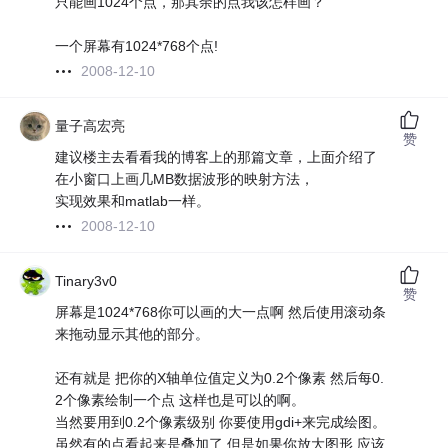
只能画1024个点，那其余的点我该怎样画？
一个屏幕有1024*768个点!
2008-12-10
量子高宏亮
赞
建议楼主去看看我的博客上的那篇文章，上面介绍了
在小窗口上画几MB数据波形的映射方法，
实现效果和matlab一样。
2008-12-10
Tinary3v0
赞
屏幕是1024*768你可以画的大一点啊 然后使用滚动条
来拖动显示其他的部分。
还有就是 把你的X轴单位值定义为0.2个像素 然后每0.
2个像素绘制一个点 这样也是可以的啊。
当然要用到0.2个像素级别 你要使用gdi+来完成绘图。
虽然有的点看起来是叠加了 但是如果你放大图形 应该