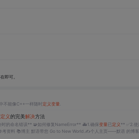
存在即可。
中不能像C++一样随时
定义
变量
.
未
定义
的完美
解决
方法
块时的命名错误** 🧩如何修复NameError** 🚑1.确保
变量
已
定义
** ✅2.使
参考资料 📚博主 默语带您 Go to New World.✍个人主页——默语 的博客