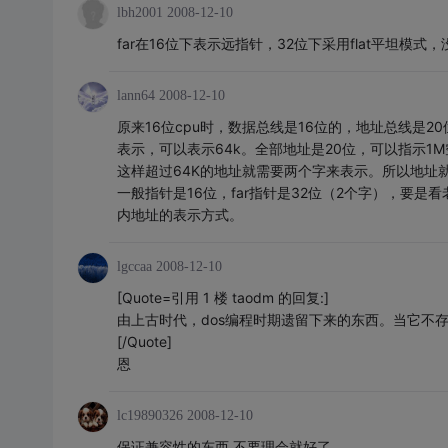
lbh2001
2008-12-10
far在16位下表示远指针，32位下采用flat平坦模
lann64
2008-12-10
原来16位cpu时，数据总线是16位的，地址总线是20
表示，可以表示64k。全部地址是20位，可以指示1
这样超过64K的地址就需要两个字来表示。所以地址就分
一般指针是16位，far指针是32位（2个字），要是看
内地址的表示方式。
lgccaa
2008-12-10
[Quote=引用 1 楼 taodm 的回复:]
由上古时代，dos编程时期遗留下来的东西。当它不
[/Quote]
恩
lc19890326
2008-12-10
保证兼容性的东西 不要理会就好了