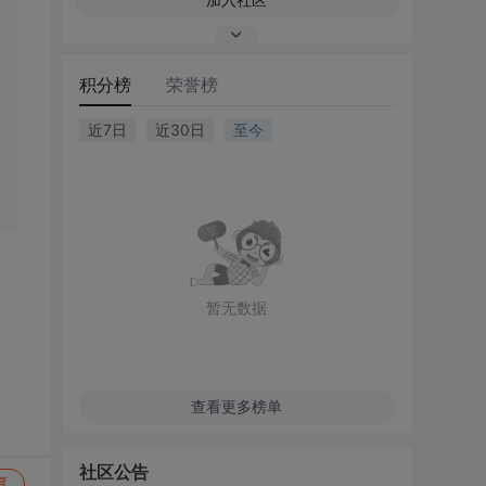
积分榜
荣誉榜
近7日
近30日
至今
暂无数据
查看更多榜单
社区公告
复