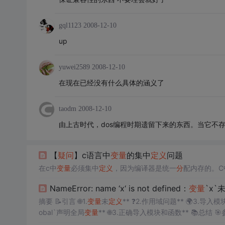
gql1123
2008-12-10
up
yuwei2589
2008-12-10
在现在已经没有什么具体的涵义了
taodm
2008-12-10
由上古时代，dos编程时期遗留下来的东西。当它不
【
疑问
】c语言中
变量
的集中
定义
问题
在c中
变量
必须集中
定义
，因为编译器是统一
分
配内存的。C
NameError: name ‘x‘ is not defined：
变量
`x`
摘要 📝引言 🌐1.
变量
未
定义
** ❓2.作用域问题** 🌍3.导入模
obal`声明全局
变量
** 🌐3.正确导入模块和函数** 📚总结 
《java 面试题大全》《java 专栏》🍩惟余辈才疏学浅，临摹之作或有不妥之处，还请读者海涵指正。☕🍭《MYSQL从入门到精通》数据