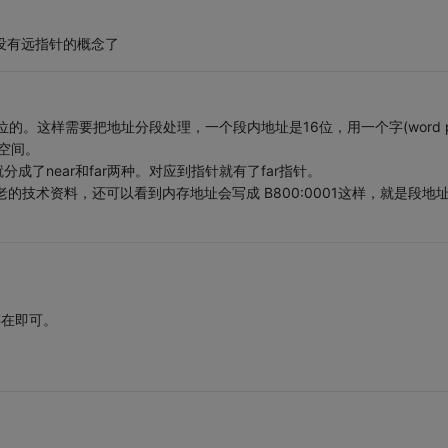
式，没有远指针的概念了
位的。这样需要把地址分段处理，一个段内地址是16位，用一个字(word pt
M空间。
成了near和far两种。对应到指针就有了far指针。
老的技术资料，还可以看到内存地址会写成 B800:0001这样，就是段地址
存在即可。