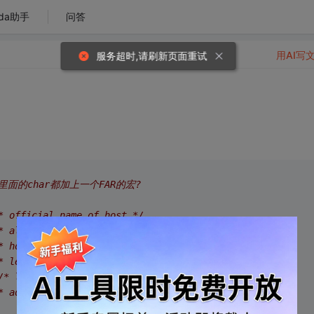
da助手
问答
用AI写
服务超时,请刷新页面重试
 里面的char都加上一个FAR的宏?
* official name of host */
* alias list */
* host address type */
* length of address */
/* list of addresses */
* address, for backward compat */