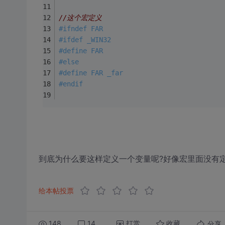
//这个宏定义
#
ifndef
 FAR
#
ifdef
 _WIN32
#
define
 FAR
#
else
#
define
 FAR _far
#
endif
到底为什么要这样定义一个变量呢?好像宏里面没有定
给本帖投票
148
14
打赏
分享
收藏