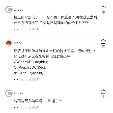
znvav
赞
楼上的方法试了一下,是不再不停重绘了,可拉过去之后,
什么东西都没了,不知是不是我加的位子不对???
2008-12-10
kier2
赞
应该是逻辑坐标与设备坐标的转换问题。把你图形中
的点进行从设备坐标转化成逻辑坐标，
CWindowDC dc(this);
OnPrepareDC(&dc);
dc.DPtoLP(&point);
2008-12-10
znvav
赞
能不能写几句码啊~~~谢谢了!!!
2008-12-10