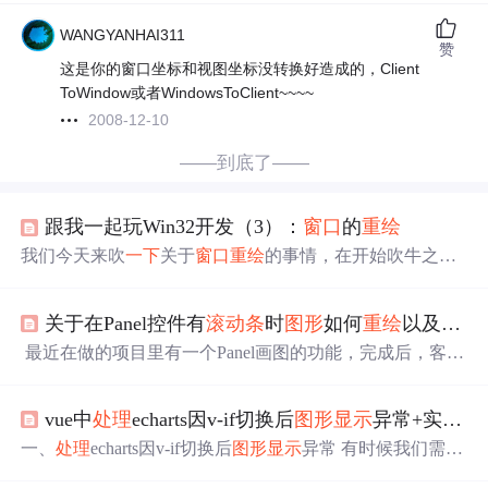
WANGYANHAI311
赞
这是你的窗口坐标和视图坐标没转换好造成的，Client
ToWindow或者WindowsToClient~~~~
2008-12-10
——到底了——
跟我一起玩Win32开发（3）：
窗口
的
重绘
我们今天来吹
一下
关于
窗口
重绘
的事情，在开始吹牛之
前，我们先用上一篇博文中说到的方法写一个简单的Win3
2应用程序。代码如下： #include //先声明
一下
消息
处理
函
关于在Panel控件有
滚动条
时
图形
如何
重绘
以及如何加入点击
数 LRESULT CALLBACK MyWindowProc(HWND hwnd, U
INT msg, WPARAM wParam, LPARAM lParam); // 入口点 int
最近在做的项目里有一个Panel画图的功能，完成后，客户
CALLBACK Wi
又要求此图能够放大。于是查看msdn，直到panel有带有
滚
动条
的功能，在加的过程中，遇到了以下几个问题：1 即
vue中
处理
echarts因v-if切换后
图形
显示
异常+实现echarts监听
使加上 panel1.AutoScroll = True 时，也
没有
出现
滚动条
2 有
了
滚动条
后，在
移动
滚动条
后，图片上的点
没有
清除，又
一、
处理
echarts因v-if切换后
图形
显示
异常 有时候我们需要
重新绘上新点，造成点
变
成了线，
图形
重叠的利害，
变
成
在一个页面中使用v-if来
显示
不同的两个图表。 视觉效果