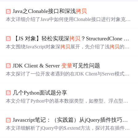
Java之Clonable接口和深浅
拷贝
本文详细介绍了Java中如何使用Clonable接口进行对象克
隆，区分浅
拷贝
和深
拷贝
的概念，并展示了如何在Person
类中实现深
拷贝
，包括Money类的处理。
【JS 对象】轻松实现深
拷贝
？StructuredClone API 了解一下！
本文围绕JavaScript对象深
拷贝
展开，先介绍了浅
拷贝
的局
限性，接着指出JSON序列化黑魔法的诸多问题，又分析了
手摇递归深
拷贝
面临的挑战。重点介绍了StructuredClone A
JDK Client & Server
变量
可见性问题
PI，它能解决多数痛点，支持广泛数据类型、处理循环引
用且高性能，但也有不能克隆函数、DOM节点等“戒律”，
本文探讨了一位开发者遇到的在JDK Client与Server模式
是前端数据处理的好选择。
下，代码中成员
变量
处理的不同，导致程序运行结果不一
致的问题。通过环境排查发现，问题在于JVM的Client和Se
几个Python面试题分享
rver模式对
变量
优化的差异，Server模式为了性能可能不保
证多线程环境中的
变量
一致性，需要手动添加`volatile`关键
本文介绍了Python中的基本数据类型，如整型、浮点型、
字来确保线程安全。文章强调了理解和适配不同JVM模式
字符串、列表、元组、字典和集合，以及Python的动态和
的重要性。
强类型特性。重点讲解了鸭子类型的概念，以及赋值、浅
Javascript笔记：（实践篇）从jQuery插件技巧说起-深切解析extend办法（中篇）
拷贝
和深
拷贝
的区别，以及__init__和__new__方法的
作用
。这些知识点有助于提升开发者编写高效、安全代码的能
本文详细解析了jQuery中的$.extend方法，探讨其在插件开
力。,
发中的
作用
，包括浅
拷贝
与深
拷贝
的区别及其应用场景。