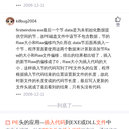
2008-12-11
killbug2004
赞
firstwindow.exe最后一个节.data是为未初始化数据提
供空间的节，故PE磁盘文件中该节不包含数据，节的
Raw大小和Raw偏移均为0,而在.data节后面再插入一
个节，程序里面要使用这两个数据来计算新添加节Ra
w的大小和Raw文件偏移，得出的结果都出错了，插入
的新节Raw的偏移成了0，Raw大小为插入代码的大
小，这样插入节的代码写到了PE文件头的位置，程序
根据插入节代码结束的位置设置新文件的长度，故此
时新文件的长度变成的代码节长度，最后写入更新的
文件头就成了最后看到的结果，只有头没有代码
2008-12-11
——到底了——
PE
头的应用---
插入
代码
到EXE或DLL
文件
中