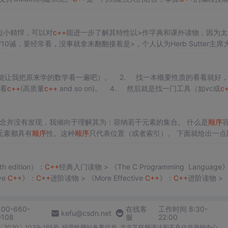
L的应用，最后到高级特性如智能指针和多线程编程，每个部分都在
C++
的
始，短小精悍，可以对
c++
能进一步了解其特性以>作字典和课外读物，因为太
10诫，要经常看，没事就拿来翻翻接着是>，个人认为Herb Sutter主席
的好顺下来就是>和>，请熟读并牢记各条款当你读到这里，应该会
能让我把原来学的数学看一遍吧）。 2. 找一本概要性质的看看就好
看
c++
(高质量
c++
and so on)。 4. 然后就是找一门工具（如vc或
c
.
容器梁子20163933 什么是容器？ 容器的概念并没有发现，我倾向于理解其为：容纳若干元素的集合。 什么是
顺序
元素都具有
顺序
性。这种
顺序
只代表位置（或者索引）。 下面就给出一点
于一个储存着同种元素的可变大小的东西。他支持快速随机访问...
h edition）：
C++
经典入门读物 > 《The C Programming Language
ve
C++
》：
C++
进阶读物 > 《More Effective
C++
》：
C++
进阶读物 > 《
400-660-
在线客
工作时间 8:30-
kefu@csdn.net
0108
服
22:00
2020〕1039-165号
经营性网站备案信息
北京互联网违法和不良信息举报中心