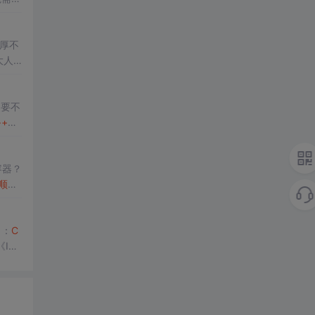
学习
厚不
大人
，要不
++
bui
容器？
顺序
》：
C
Insi