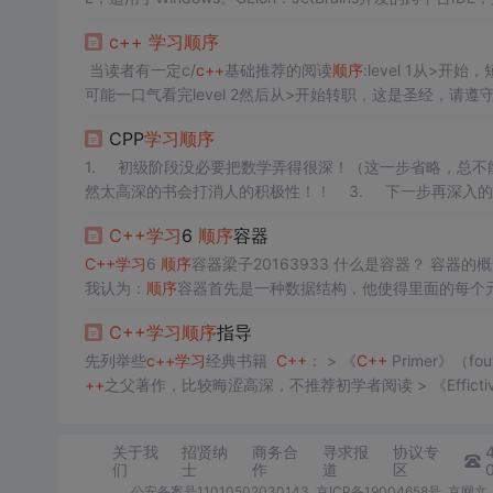
不断的实践和
学习
。从基础语法到面向对象编程，再到ST
c++
学习
顺序
过程中占有重要位置。
当读者有一定c/
c++
基础推荐的阅读
顺序
:level 1从>开
可能一口气看完level 2然后从>开始转职，这是圣经，请遵守
的语言表达能力不及Scott Meyers总是在教育第一线
CPP
学习
顺序
1. 初级阶段没必要把数学弄得很深！（这一步省略，总不
然太高深的书会打消人的积极性！！ 3. 下一步再深入的
lder)，建议vc。 5. 然后就是最难啃的骨头MFC了！！ ..
C++
学习
6
顺序
容器
C++
学习
6
顺序
我认为：
顺序
容器首先是一种数据结构，他使得里面的每个
容器的例子吧！ vector 这个我们见过了。相当
C++
学习
顺序
指导
先列举些
c++
学习
经典书籍
C++
： > 《
C++
Primer》（fout
++
之父著作，比较晦涩高深，不推荐初学者阅读 > 《Efficti
de
C++
Object
关于我
招贤纳
商务合
寻求报
协议专
们
士
作
道
区
公安备案号11010502030143
京ICP备19004658号
京网文〔