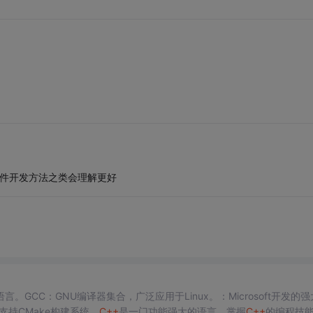
 软件开发方法之类会理解更好
CC：GNU编译器集合，广泛应用于Linux。：Microsoft开发的强大
E，支持CMake构建系统。
C++
是一门功能强大的语言，掌握
C++
的编程技