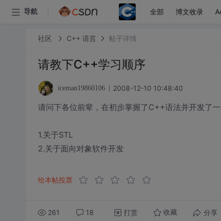
全部
博文收录
A
导航
社区
C++ 语言
帖子详情
请教下C++学习顺序
2008-12-10 10:48:40
iceman19860106
请问下各位前辈，在初步掌握了C++语法并开发了
1.关于STL
2.关于面向对象软件开发
给本帖投票
261
18
打赏
分享
收藏