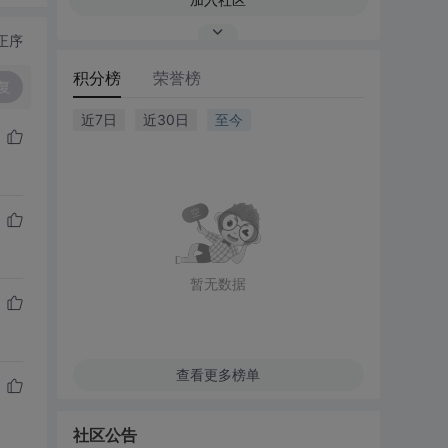
正序
积分榜
荣誉榜
复
近7日
近30日
至今
暂无数据
查看更多榜单
社区公告