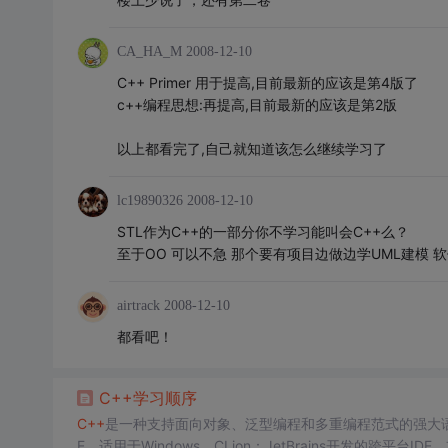
CA_HA_M
2008-12-10
C++ Primer 用于提高,目前最新的应该是第4版了
c++编程思想:再提高,目前最新的应该是第2版
以上都看完了,自己就知道该怎么继续学习了
lc19890326
2008-12-10
STL作为C++的一部分你不学习能叫会C++么？
至于OO 可以不急 那个要有项目边做边学UML建模
airtrack
2008-12-10
都看吧！
C++
学习
顺序
C++
是一种支持面向对象、泛型编程和多重编程范式的强大语言。G
E，适用于Windows。CLion：JetBrains开发的跨平台ID