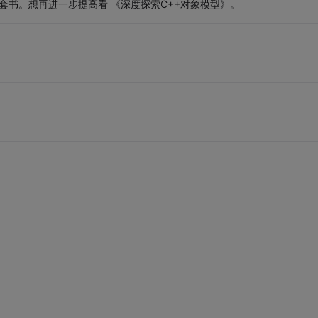
很经典的一套书。想再进一步提高看 《深度探索C++对象模型》。