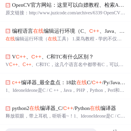
OpenCV官方网站：这里可以白嫖教程、检索API、下载
原文链接：http://www.juzicode.com/archives/6339 OpenCV作
为一款开源图像处理库，提供了丰富的文档供开发者使
用、查阅，在这些文档中提供了丰富的教程、API接口说
编程语言
在线
编辑运行环境（C、
C++
、Java、Python ... ）
明、
例程
、Q&A。 教程 在OpenCV的官方网站(www.openc
v.org)首页上找到
在线
文档的入口Online Documentation(doc
在线
编辑运行环境（
在线
工具） 1.菜鸟教程 - 学的不仅是
s.opencv.org)， 以当前(21.6)最新稳定版4.5.2为例，进入4.5.
技术，更是梦想！（https://www.runoob.com/） 所有工具：
2版本的文档主页： 在网页上方也能看到当前进入
https://c.runoob.com/或https://c.runoob.com/compile 部分工
V
C++
、
C++
、C和TC有什么区别？
具： C
在线
工具：https://c.runoob.com/compile/11
C++
在线
工具：htt...
V
C++
、
C++
、C和TC，这几个语言名中都带有C，可以说
和C都有联系。 1.C C就是指C语言。C语言的关键字少，
而且拥有丰富的运算符和数据类型，可以解决大部分的“计
c++
编译器_最全盘点：18款
在线
C/
C++
/Py/Java编译器，
算型”的问题或者“描述型”的问题。各大操作系统都提供了
各种对C语言的集成化的调试编译环境，使用C语言编写的
1、IdeoneIdeone是C / C ++，Java，PHP，Python，Perl和40
程序可以轻松地运行在各种平台上而不用做出任何修改，
+编译器和解释器，支持其他的60种语言。这个工具提供许
这也是C语言流行的原因。 2.V
C++
V
C++
，一般是指微软
多强大的功能，允许程序员快速高效的编译源代码。在编
公司的Visu...
python2
在线
编译器_C/
C++
/Python
在线
编译器
写轻量级代码的时候 再也不用考虑本地开发环境的搭建了
只要能连上Internet 登陆ideone.com就可以编写数十种语言
释放双眼，带上耳机，听听看~！1、IdeoneIdeone是C / C +
了，这确实是一种跨平台的编译平台。网站地址：https://w
+，Java，PHP，Python，Perl和40+编译器和解释器，支持
ww...
其他的60种语言。这个工具提供许多强大的功能，允许程