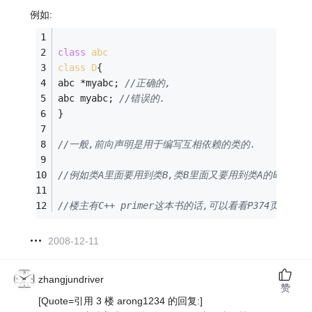
例如:
class
abc
class
D
{
abc *myabc; 
//正确的,
abc myabc; 
//错误的.
}
//一般,前向声明是用于编写互相依赖的类的.
//例如类A里面要用到类B,类B里面又要用到类A的时候使用
//楼主有C++ primer这本书的话,可以看看P374页的详细
2008-12-11
zhangjundriver
赞
[Quote=引用 3 楼 arong1234 的回复:]