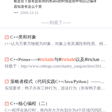
般是在下面有提前用到类abc的时候提前申明以让编译
器知道有这么个类
2008-12-11
——到底了——
C++类和对象
c++认为万事万物都为对象，对象上有其属性和性质。例
如：人可以作为对象，属性有名称、年龄···，行为有走、
跳、唱歌···。具有相同性质的对象，抽象的称为类。例
与#
以及#inclue
和 #
C++Primer--->#
include
include
i
如：人属于人类，车属于车类。
转载于：http://www.cnblogs.com/charley_yang/archive/2010/1
2/08/1900715.html 1.从功能性的角度来讲，<iostream>包含
了一系列模板化的I/O类，相反地<iostream.h>只仅仅是支持
策略者模式（代码实践C++/Java/Python）————设计模式学习笔记
字符流。另外，输入输出流的C++标准规范接口在一些微
妙的细节上都已改进，因此，<iostream>...
实现要求：鸭子共有三种行为，游泳行为（所有鸭子都
会），飞行行为（能飞/不能飞/具有火箭动力的飞行），叫
声行为（嘎嘎叫/吱吱叫/什么都不会叫），不同具体鸭子
C++核心编程（二）
（绿头鸭/模型鸭/…）飞行行为和叫声行为可能不一样。此
篇为实现篇下，如果对策略者模式不熟，
C++程序在执行时，将内存大方向划分为4个区域代码区：