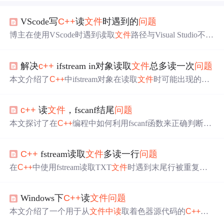
VScode写
C++
读
文件
时遇到的
问题
博主在使用VScode时遇到读取
文件
路径与Visual Studio不同
的
问题
，导致读
文件
操作失败。通过
C++
代码展示了获取
当前目录的方法，发现路径为编译器位置而非工程位置。
解决
c++
ifstream in对象读取
文件
总多读一次
问题
尝试修改launch.json的cwd配置，但影响了debug功能。临
时解决方案是使用绝对路径或手动转换路径。博主计划日
本文介绍了
C++
中ifstream对象在读取
文件
时可能出现的多
后研究如何正确配置解决该
问题
。
读一次的
问题
，通过分析发现原因在于需要读取两次才能
检测到EOF。提供了一种解决方案，即在while循环中加入
c++
读
文件
，fscanf结尾
问题
判断条件，以避免这种情况。示例代码展示了如何优雅地
解决此
问题
，适用于读取C风格字符串和更通用的
文件
流
本文探讨了在
C++
编程中如何利用fscanf函数来正确判断
文
场景。
件
的结尾，确保
文件
读取操作的完整性和准确性。
C++
fstream读取
文件
多读一行
问题
在
C++
中使用fstream读取TXT
文件
时遇到末尾行被重复读
取的
问题
，原因是eof标志在读取末尾行时仍为false。博主
通过在while循环内先尝试读取一个数据，然后检查是否到
Windows下
C++
读
文件
问题
达
文件
末尾，如果是则break，避免了末尾行的重复读取。
这种方法有效地解决了fstream读取
文件
时的异常情况。
本文介绍了一个用于从
文件
中读
取着色器源代码的
C++
函
数，并讨论了Windows平台下换行符处理的
问题
。