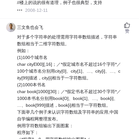
//楼上的说的很有道理，例子也很典型，支持
2008-12-11
三文鱼也会飞
赞
对于多个字符串的处理需用字符串数组描述，字符串
数组相当于二维字符数组。
例如：
(1)100个城市名
char cityEl00][,16]；／*假定城市名不超过16个字符*／
100个城市名分别用city[0]、city[1]、…、city[i]、…、c
ity[99]描述，city[i]相当于一字符数组。
(2)1000本书名
char book[1000][30]；／*假定书名不超过30个字符*／
1000本书名分别用book[O]、book[1]、…、book[i]、
…、book[999]描述，book[i]相当于一字符数组。
下面举几个例子来认识字符数组及字符串的应用,中国
自学编程网整理发布。
例用字符数组输出下面图案：
程序如下：