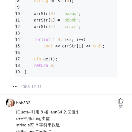
string
 arrStr[
3
];
    arrStr[
0
] = 
"aaaaa"
;
    arrStr[
1
] = 
"bbbbb"
;
    arrStr[
2
] = 
"ccccc"
;
for
(
int
 i=
0
; i<
3
; i++)
cout
 << arrStr[i] << 
endl
;
cin
.get();
return
0
;
}
2008-12-11
bbb332
赞
[Quote=引用 8 楼 lann64 的回复:]
c++里用string类型
string s[5];// 字符串数组
s[0]=string("hello ");