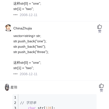
这样str[0] = "one";
str[1] = "two";
2008-12-11
ChinaZhujia
赞
vector<string> str;
str.push_back("one");
str.push_back("two");
str.push_back("three");
这样str[0] = "one";
str[1] = "two";
2008-12-11
星羽
赞
// 字符串
char
 str[
128
];