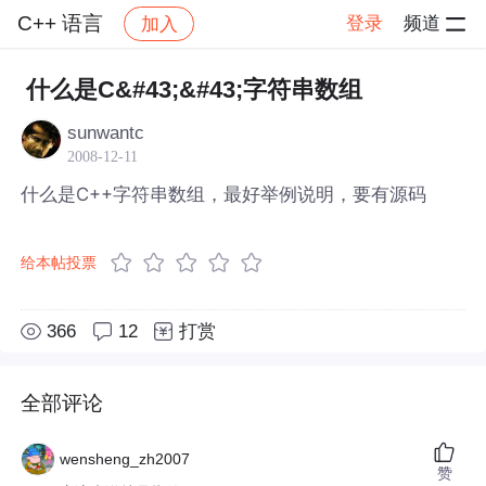
C++ 语言
登录
频道
加入
帖子详情
社区
C++ 语言
什么是C&#43;&#43;字符串数组
sunwantc
2008-12-11
什么是C++字符串数组，最好举例说明，要有源码
给本帖投票
366
12
打赏
全部评论
wensheng_zh2007
赞