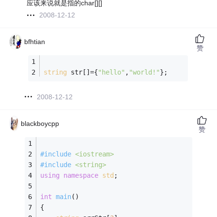
应该来说就是指的char[][]
2008-12-12
bfhtian
赞
string
 str[]={
"hello"
,
"world!"
};
2008-12-12
blackboycpp
赞
#
include
<iostream>
#
include
<string>
using
namespace
std
;
int
main
()
{