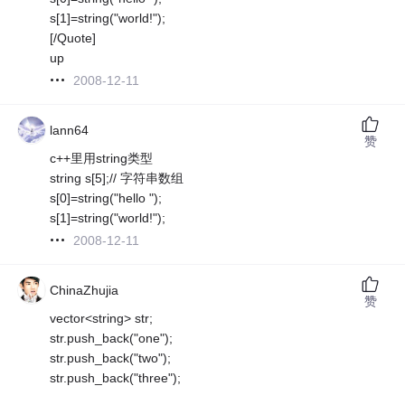
s[1]=string("world!");
[/Quote]
up
2008-12-11
lann64
赞
c++里用string类型
string s[5];// 字符串数组
s[0]=string("hello ");
s[1]=string("world!");
2008-12-11
ChinaZhujia
赞
vector<string> str;
str.push_back("one");
str.push_back("two");
str.push_back("three");