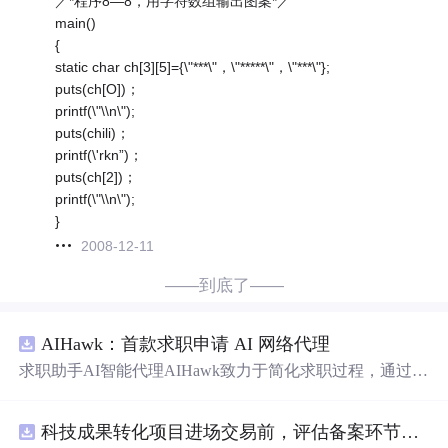
／*程序8—8，用字符数组输出图案*／
main()
{
static char ch[3][5]={\"***\"，\"*****\"，\"***\"};
puts(ch[O])；
printf(\"\\n\");
puts(chili)；
printf(\'rkn”)；
puts(ch[2])；
printf(\"\\n\");
}
2008-12-11
——到底了——
AIHawk：首款求职申请 AI 网络代理
求职助手AI智能代理AIHawk致力于简化求职过程，通过自
动化职位申请流程。借助人工智能，它能够帮助用户以定
制化的方式申请多个职位。
科技成果转化项目进场交易前，评估备案环节需要准备哪些材料？.docx