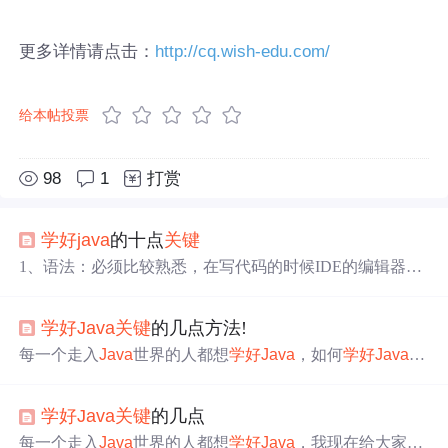
更多详情请点击：
http://cq.wish-edu.com/
给本帖投票
98
1
打赏
学好
java
的十点
关键
1、语法：必须比较熟悉，在写代码的时候IDE的编辑器对
某一行报错应该能够根据报错信息知道是什么样的语法错
误并且知道任何修正。 2、命令：必须熟悉JDK带的一些
学好
Java
关键
的几点方法!
常用命令及其常用选项，命令至少需要熟悉：appletviewe
r、HtmlConverter、jar、
java
、
java
c、
java
doc、
java
p、
ja
每一个走入
Java
世界的人都想
学好
Java
，如何
学好
Java
va
w、native2ascii、serialver，如果这些命令你没有全部使
呢？这是初学者都会提出来的问题，现在在这里给大家提
用过...
出几点方法，希望有助于大家学习
Java
：1）多动手学习
学好
Java
关键
的几点
编程不仅仅理论上要学习，更要多动手，多实践，多编一
些自己的例子。多用实践的结论去论证自己的思想。2）多
每一个走入
Java
世界的人都想
学好
Java
，我现在给大家提