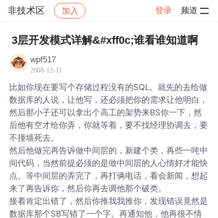
非技术区
登录
频道
加入
帖子详情
社区
非技术区
3层开发模式详解&#xff0c;谁看谁知道啊
wpf517
2008-12-11
比如你现在要写个存储过程没有的SQL。就先的去给做
数据库的人说，让他写，还必须把你的需求让他明白，
然后那小子还可以拿出个高工的架势来BS你一下，然
后他有空才给你弄，你就等着，要不找经理协调去，要
不撞墙死去。
然后他做完再告诉做中间层的，新建个类，再些一吨中
间代码，当然前提必须的是做中间层的人心情好才能快
点。等中间层的弄完了，再打俩电话，看会新闻，想起
来了再告诉你，然后你再去调他那个破类。
接着肯定出错了，然后你推我我推你，发现错误竟然是
数据库那个SB写错了一个字。再通知他，他再很不情