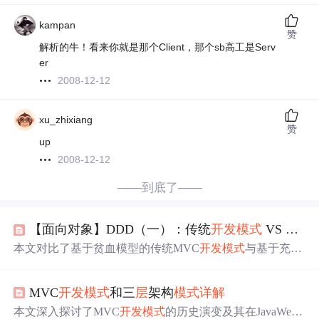
kampan
赞
解析的牛！看来你就是那个Client，那个sb高工是Serv
er
2008-12-12
xu_zhixiang
赞
up
2008-12-12
——到底了——
【面向对象】DDD（一）：传统
开发
模式
VS DDD
本文对比了基于贫血模型的传统MVC
开发
模式
与基于充血
模型的领域驱动设计（DDD）
开发
模式
，阐述了两种
模式
的特点及其适用场景。
MVC
开发
模式
和三
层
架构
模式
详解
本文深入探讨了MVC
开发
模式
的历史演变及其在JavaWeb