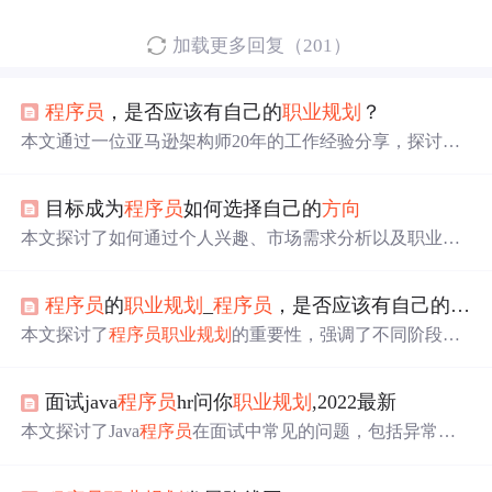
加载更多回复（201）
程序员
，是否应该有自己的
职业规划
？
本文通过一位亚马逊架构师20年的工作经验分享，探讨了
程序员
如何进行有效的
职业规划
。文章指出，互联网行业
的快速发展使得
职业规划
变得复杂多变，但明确每个阶段
目标成为
程序员
如何选择自己的
方向
的重点和发展
方向
仍然至关重要。
本文探讨了如何通过个人兴趣、市场需求分析以及职业前
景考虑来选择编程职业
方向
，强调了从兴趣出发，结合行
业趋势和技能发展的重要性，以助于成为成功的
程序员
。,
程序员
的
职业规划
_
程序员
，是否应该有自己的
职业
本文探讨了
程序员
职业规划
的重要性，强调了不同阶段关
注重点的变化，并指出了视野对于职业发展的影响。
面试java
程序员
hr问你
职业规划
,2022最新
本文探讨了Java
程序员
在面试中常见的问题，包括异常机
制、年薪百万的架构师所需技能、高并发系统设计、算法
和数据结构、大厂面试真题以及
职业规划
。强调了学习Jav