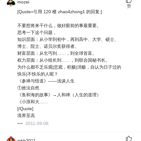
mozei
赞
[Quote=引用 120 楼 zhao4zhong1 的回复:]
不要想将来干什么，做好眼前的事最重要。
思考一下这个问题，
知识层面：从小学到初中，再到高中、大学、硕士、
博士、院士、诺贝尔奖获得者。
财富层面：从乞丐到……，到全球首富。
权力层面：从小组长到……，到联合国秘书长。
为什么都不乏乐观|悲观，积极|消极，自认为日子过的
快乐|不快乐的人呢？
《参禅与悟道》——浅谈人生
①效法自然
《鱼和海的故事》→人和禅（人生的道理）
《小浪和大……
[/Quote]
境界至高
2011-09-08
jphh2011