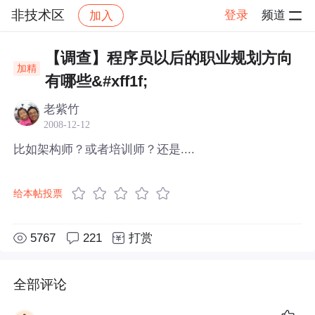
非技术区
登录
频道
加入
帖子详情
社区
非技术区
【调查】程序员以后的职业规划方向
加精
有哪些&#xff1f;
老紫竹
2008-12-12
比如架构师？或者培训师？还是....
给本帖投票
5767
221
打赏
全部评论