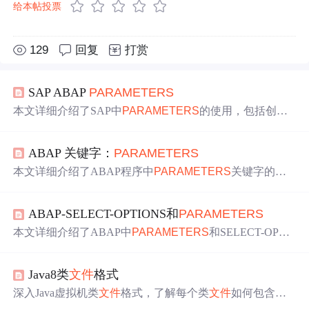
给本帖投票
129
回复
打赏
SAP ABAP
PARAMETERS
本文详细介绍了SAP中
PARAMETERS
的使用，包括创建
文本输入域、单选/复选框等，以及如何定义默认值、
数据
类型、小数位等。
PARAMETERS
不同于SELECT-OPTIO
ABAP 关键字：
PARAMETERS
NS，它不生成内表，但可在程序中作为变量使用。通过示
例展示了如何创建必填的输入域、多选框和单选按钮等，
本文详细介绍了ABAP程序中
PARAMETERS
关键字的使
帮助理解
PARAMETERS
的配置和应用。
用，包括参数声明、类型选项、屏幕选项、值选项和事件
处理
等，帮助开发者理解如何创建和管理选择屏幕组件以
ABAP-SELECT-OPTIONS和
PARAMETERS
优化用户体验。
本文详细介绍了ABAP中
PARAMETERS
和SELECT-OPTI
ONS两种查询参数的使用方法及区别。
PARAMETERS
主
要用于单选，并通过eq进行
数据
库查询；而SELECT-OPTI
Java8类
文件
格式
ONS则支持多选，常用于in查询。此外，还讲解了如何通
过调整SELECT-OPTIONS实现既可单选又能全选的效果。
深入Java虚拟机类
文件
格式，了解每个类
文件
如何包含单
个类或接口定义，以及8位字节流构成的类
文件
结构，重点