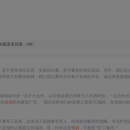
加载更多回复（98）
，是不是有强化实训、实操的比重，有尽量多的项目实战。另外，我们还
教学能力和教学精神，我们很注重学员对每个老师的评价，保证师资授课
不想投资自己，这是一个很狭隘的想法，毕竟真正学到有用的技术不是用
的负面新闻，学生对
培训
机构比较认可，这种机构把精力放在了学生身上
领域如何进一步扩大合作，认识张老师已经有七八年的时间，一起合作也
做的
培训
机构要投广告。 我过去听他们的老师上课讲VC编程，发现他们
握，很有特点。 2.后来张老师做出国内第一套
java
培训
视频课程
从事军工研发，后来进入高校教书育人，传道授业解惑时感概：毕业时也
只是做到让家庭过得滋润。嗐，科班还是
培训
，不都是“混”口饭吃？