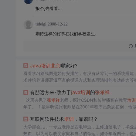
报个,去看看...
tidelgl
2008-12-22
期待这样的好事在我们学校发生..
Java
培训
北京
哪家好?
看看学习路线图是如何安排的，有没有从零到一的系统搭建
求并培养讲师逻辑严谨的授课方式和条理清晰的表达能力等
量和学员接受知识的质量。有些学生不想去
Java
培训
机构，
有朋远方来-致力于
java
培训
的
张孝祥
衡量的，受益的是自己。行业内口碑比较好，业界没有学生
构，才是做教育的应有态度。
这周去见了
张孝祥
老师，探讨CSDN和传智播客在教育
培训
年了。 1.最早听说张老师是在2001年程序员杂志初创，他
内容能把Windows编程由繁入简，抽丝剥茧讲得清楚而易掌
互联网软件技术
培训
，靠谱吗？
大学那会儿，一专业老师是西电毕业，主修通信电子，毕业
热血，以为可以改变家庭和自己的命运，如今年近四十，也