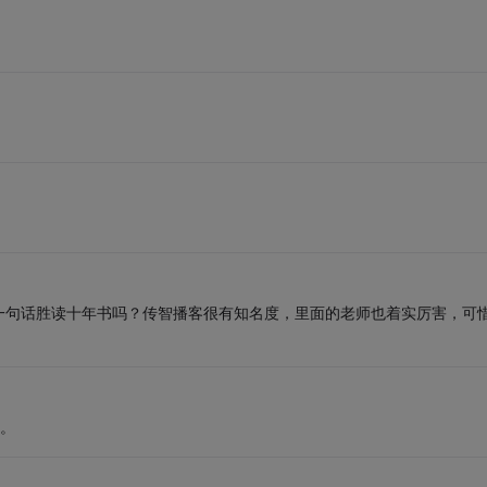
一句话胜读十年书吗？传智播客很有知名度，里面的老师也着实厉害，可
。