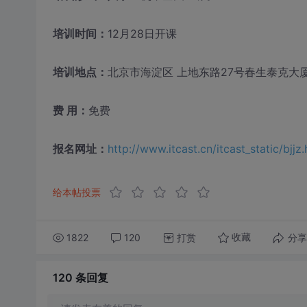
培训时间：
12月28日开课
培训地点：
北京市海淀区 上地东路27号春生泰克大厦
费 用：
免费
报名网址：
http://www.itcast.cn/itcast_static/bjjz
给本帖投票
1822
120
打赏
分享
收藏
120 条
回复