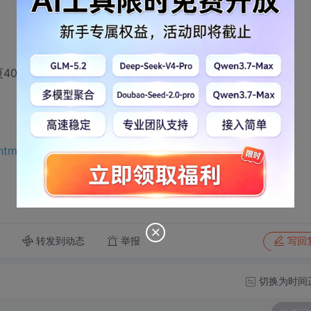
406
.htm
转发到动态
举报
写回
切换为时间