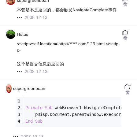
supergreenbean
赞
不管是不是返回的，都会触发NavigateComplete事件
2008-12-13
Hotus
赞
<script>self.location='http://*****.com/123.html'</scrip
t>
这个是提交信息后返回的
2008-12-13
supergreenbean
赞
Private
Sub
 WebBrowser1_NavigateComplete2(
ByV
    pDisp.Document.parentWindow.execScript 
"w
End
Sub
2008-12-13