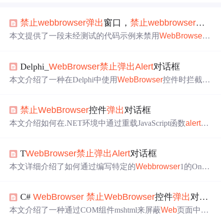
禁止
web
browser
弹出
窗口，
禁止
web
browser
读取
本文提供了一段未经测试的代码示例来禁用
Web
Browser
控件中的
弹出
窗口，包括
alert
、showModalDialog及confirm
对话框。此外还讨论了尝试禁用缓存的方法，但该方法似
Delphi_
Web
Browser
禁止
弹出
Alert
对话框
乎无效。
本文介绍了一种在Delphi中使用
Web
Browser
控件时拦截页
面
Alert
弹窗的方法，并针对含有框架的网页提供了改进方
案，确保子框架中的
Alert
也能被有效拦截。
禁止
Web
Browser
控件
弹出
对话框
本文介绍如何在.NET环境中通过重载JavaScript函数
alert
、
confirm等来阻止
Web
Browser
控件
弹出
对话框，并展示了
如何关闭调试对话框。
T
Web
Browser
禁止
弹出
Alert
对话框
本文详细介绍了如何通过编写特定的
Web
browser
1的OnD
ocumentComplete事件响应代码，来拦截网页中由子框架
弹
出
的
Alert
等对话框。包括解决框架网页中的拦截难点及具
C#
Web
Browser
禁止
Web
Browser
控件
弹出
对话框
体实现步骤。
本文介绍了一种通过COM组件mshtml来屏蔽
Web
页面中的
alert
、confirm等弹窗的方法。使用C#实现，具体步骤包括