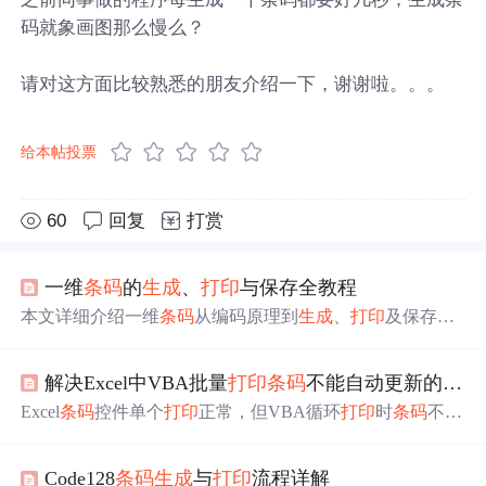
码就象画图那么慢么？
请对这方面比较熟悉的朋友介绍一下，谢谢啦。。。
给本帖投票
60
回复
打赏
一维
条码
的
生成
、
打印
与保存全教程
本文详细介绍一维
条码
从编码原理到
生成
、
打印
及保存的
全过程。阐述了编码原理、常见类型与结构，讲解用Pytho
n和pybarcode库编写代码
生成
条码
的方法，还介绍了
打印
解决Excel中VBA批量
打印
条码
不能自动更新的
问题
准备、图像保存格式、数据存储方案，最后给出项目实战
规划与代码参考。
Excel
条码
控件单个
打印
正常，但VBA循环
打印
时
条码
不随
单元格值更新。通过调整
条码
高度解决该
问题
，如将
条码
高度改大再改回。还介绍了
条码
控件的多种属性，如Style
Code128
条码
生成
与
打印
流程详解
指定样式、Direction可实现“刷新”等，同时指出部分刷新方