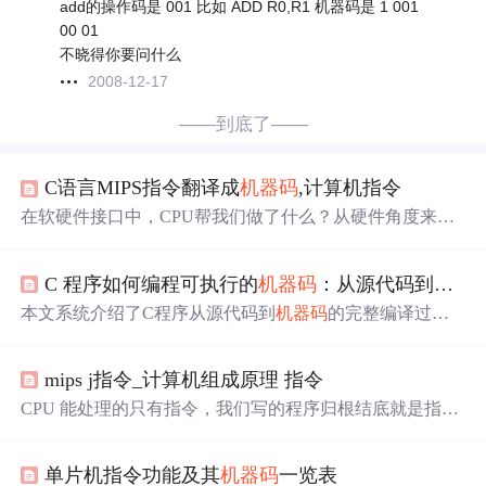
add的操作码是 001 比如 ADD R0,R1 机器码是 1 001
00 01
不晓得你要问什么
2008-12-17
——到底了——
C语言MIPS指令翻译成
机器码
,计算机指令
在软硬件接口中，CPU帮我们做了什么？从硬件角度来
看，CPU就是一个超大规模集成电路，通过电路实现了加
法，乘法乃至各种各样的处理逻辑。从软加工程师的角度
C 程序如何编程可执行的
机器码
：从源代码到二进制文件的完整过程
来讲，CPU就是一个执行各种计算机指令(InstructionCode)
的逻辑机器。这里的计算机指令，就好比一门CPU能够听
本文系统介绍了C程序从源代码到
机器码
的完整编译过
懂的语言，我们把它叫做机器语言(MachineLanguage)不同
程。主要内容包括：1. 编译流程四阶段：预处理（处理宏
的CPU能够听懂的语言不太一样。比如我们个人电脑用...
和头文件）、编译（生成汇编代码）、汇编（转换为
机器
mips j指令_计算机组成原理 指令
码
）、链接（合并目标文件）2.
机器码
特性：二进制格
式、平台相关性、直接执行等特点3. 实际演示：通过GCC
CPU 能处理的只有指令，我们写的程序归根结底就是指
工具链逐步生成预处理文件(.i)、汇编文件(.s)、目标文件(.
令，高级语言只有翻译成
机器码
，即计算机能够识别的指
o)和可执行文件4. 文件结构分析：解析ELF格式的可执行
令，才能够被执行。不同的 CPU 拥有不同的指令集，一般
文件组成（代码段、数据段等）5. 优化与调试：编译器优
单片机指令功能及其
机器码
一览表
PC 使用 Intel 的 CPU，iPhone 使用 ARM 的 CPU。所以如