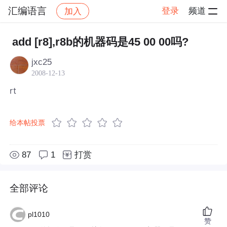
汇编语言
登录
频道
加入
帖子详情
社区
汇编语言
add [r8],r8b的机器码是45 00 00吗?
jxc25
2008-12-13
rt
给本帖投票
87
1
打赏
全部评论
pl1010
赞