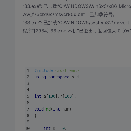
“33.exe”: 已加载“C:\WINDOWS\WinSxS\x86_Micros
ww_f75eb16c\msvcr80d.dll”，已加载符号。
“33.exe”: 已加载“C:\WINDOWS\system32\msv
程序“[2984] 33.exe: 本机”已退出，返回值为 0 (0x
#
include
<iostream>
using
namespace
std
; 
int
 a[
100
],r[
100
];
void
nd
(
int
 num)
{
int
 k = 
0
;