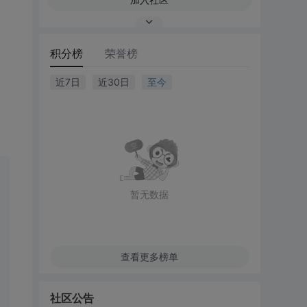
积分榜
荣誉榜
近7日
近30日
至今
暂无数据
查看更多榜单
社区公告