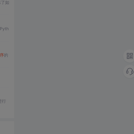
示了如
yth
序
的
进行