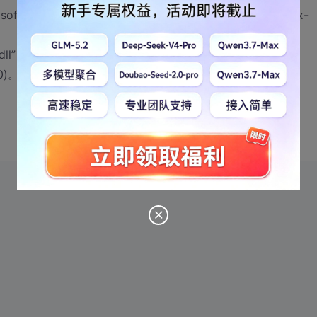
oft.VC80.DebugCRT_1fc8b3b9a1e18e3b_8.0.50727.42_x-
crt.dll”，未加载任何符号。
0)。