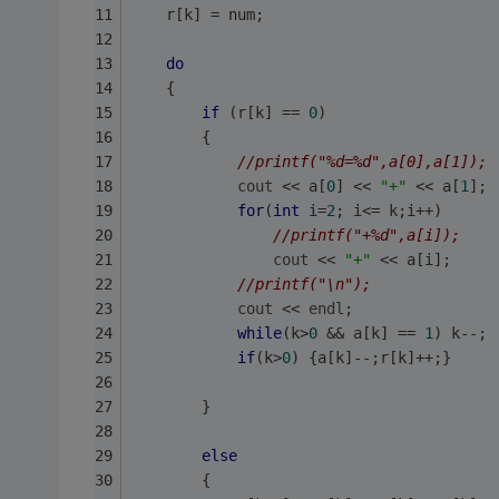
	r[k] = num;
do
	{
if
 (r[k] == 
0
)
		{
//printf("%d=%d",a[0],a[1]);
cout
 << a[
0
] << 
"+"
 << a[
1
];
for
(
int
 i=
2
; i<= k;i++) 
//printf("+%d",a[i]);
cout
 << 
"+"
 << a[i];
//printf("\n");
cout
 << 
endl
;
while
(k>
0
 && a[k] == 
1
) k--;
if
(k>
0
) {a[k]--;r[k]++;}
		}
else
		{