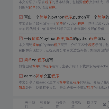
本文介绍了C语言
程序
的基本结构，包括源
程序
文件组成、函
何编写
简单
的C语言
程序
。
写出一个
简单
的python
程序
,python写一个
简单
本文介绍了如何编写一个
简单
的Python
程序
，包括安装Pyt
on在现代科技中的重要性和学习其对未来职业发展的价值。
一段
简单
的python
程序
,
简单
的python
程序
编写
本文围绕
简单
的Python
程序
展开，介绍了22个
程序
示例，包
目的和实现提示，还提及部分项目需适当调整，如使用国内邮
简单
cgi
程序
编写
博客围绕
简单
CGI
程序
编写，主要介绍了下载并安装apache 
aardio
简单
交互
程序
本文分享了在aardio里学习
简单
交互
程序
的收获。介绍了接
简单
处理，使编程更灵活；最后给出一个编写
程序
的挑战及答
关于我
招贤纳
商务合
寻求报
协议专
们
士
作
道
区