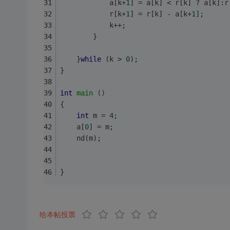
			a[k+
1
] = a[k] < r[k] ? a[k]:r
			r[k+
1
] = r[k] - a[k+
1
];
			k++;
		}
	}
while
 (k > 
0
);
}
int
main
()
{
int
 m = 
4
;
	a[
0
] = m;
	nd(m);
}
给本帖投票