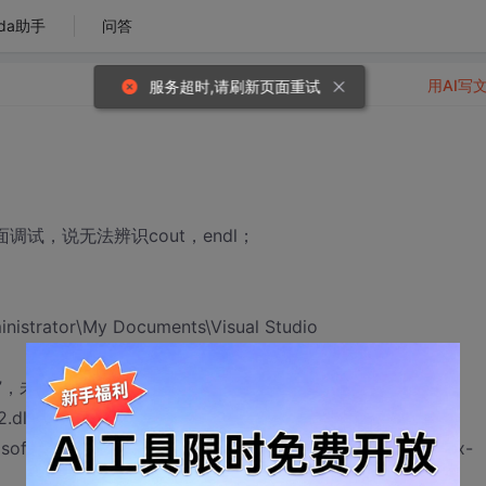
da助手
问答
用AI写
服务超时,请刷新页面重试
下面调试，说无法辨识cout，endl；
nistrator\My Documents\Visual Studio
l.dll”，未加载任何符号。
nel32.dll”，未加载任何符号。
oft.VC80.DebugCRT_1fc8b3b9a1e18e3b_8.0.50727.42_x-