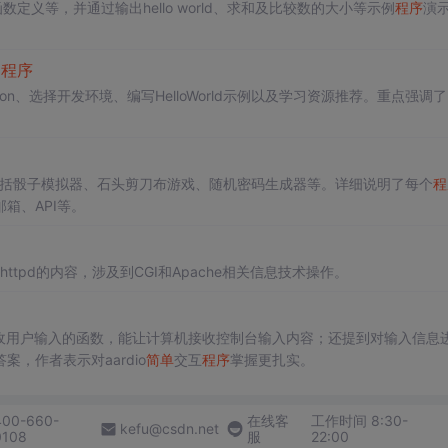
数定义等，并通过输出hello world、求和及比较数的大小等示例
程序
演
的
程序
hon、选择开发环境、编写HelloWorld示例以及学习资源推荐。重点强调了P
括骰子模拟器、石头剪刀布游戏、随机密码生成器等。详细说明了每个
程
箱、API等。
httpd的内容，涉及到CGI和Apache相关信息技术操作。
收用户输入的函数，能让计算机接收控制台输入内容；还提到对输入信息
案，作者表示对aardio
简单
交互
程序
掌握更扎实。
400-660-
在线客
工作时间 8:30-
kefu@csdn.net
0108
服
22:00