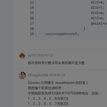
							A[
2
]=k;
							A[
3
]=l;
							A[
4
]=m;
							A[
5
]=n;
						}
cout
<<count<<
endl
;
pjl110
2010-07-22
能不用科学计数法写出来的都不是大数
Dlsongzhi1984
2010-07-22
[Quote=引用楼主 wuoaimaomi 的回复:]
我想编个彩票过滤程序：
中国福彩双色球33选6共1107568种组合，比如
1，2，3，4，5，6为第1注
1，2，3，4，5，7为第2注