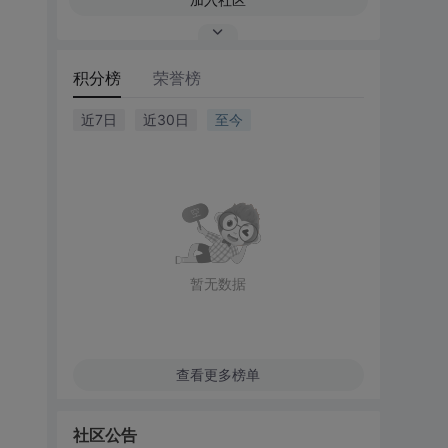
积分榜
荣誉榜
近7日
近30日
至今
暂无数据
查看更多榜单
社区公告