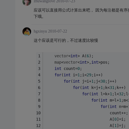
zhuwanglove
2010-07-23
应该可以直接用公式计算出来吧， 因为每注都是有序
下哦。
hgxinyu
2010-07-22
这个应该是可行的，不过速度比较慢
vector
<
int
> A(
6
);
map
<
vector
<
int
>,
int
>pos;
int
 count=
0
;
for
(
int
 i=
1
;i<
29
;i++)
for
(
int
 j=i+
1
;j<
30
;j++)
for
(
int
 k=j+
1
;k<
31
;k++)
for
(
int
 l=k+
1
;l<
32
;l
for
(
int
 m=l+
1
;m<
for
(
int
 n=m+
							count++;
							A[
0
]=i;
							A[
1
]=j;