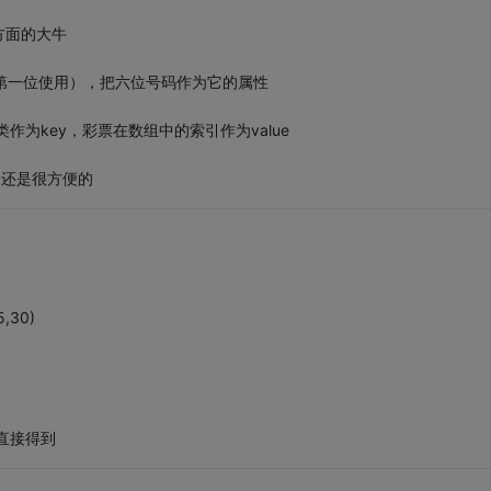
方面的大牛
第一位使用），把六位号码作为它的属性
作为key，彩票在数组中的索引作为value
次还是很方便的
,30)
法直接得到