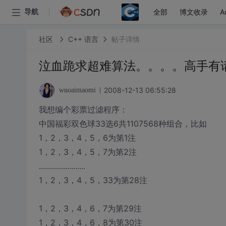
全部
博文收录
A
导航
社区
C++ 语言
帖子详情
泣血跪求超难算法。。。。高手有
2008-12-13 06:55:28
wuoaimaomi
我想编个彩票过滤程序：
中国福彩双色球33选6共1107568种组合，比如
1，2，3，4，5，6为第1注
1，2，3，4，5，7为第2注
.......................
1，2，3，4，5，33为第28注
1，2，3，4，6，7为第29注
1，2，3，4，6，8为第30注