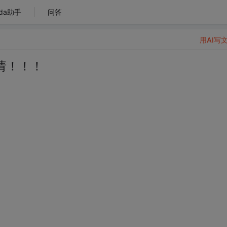
da助手
问答
用AI写
请！！！