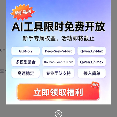
[5]=m code[6]=n
式怎么写？？？