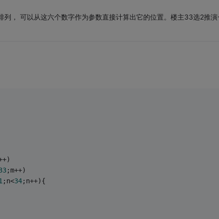
排列， 可以从这六个数字作为参数直接计算出它的位置。楼主33选2推演
++)
33
;m++)
1
;n<
34
;n++){