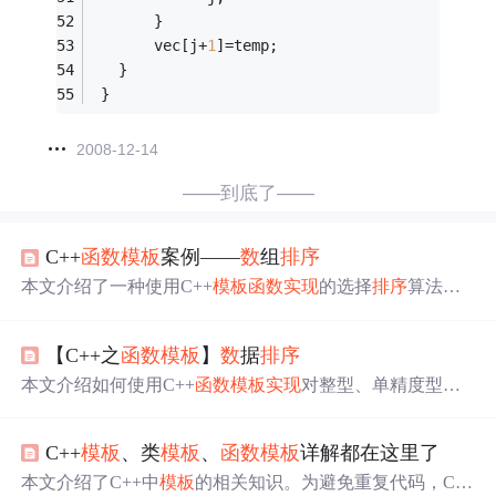
       }
       vec[j+
1
]=temp;
   }  
 }
2008-12-14
——到底了——
C++
函
数
模板
案例——
数
组
排序
本文介绍了一种使用C++
模板
函
数
实现
的选择
排序
算法，
该算法能够对不同
数
据类型的
数
组进行从大到小的
排序
。
通过定义
一个
通用的swap
函
数
模板
和sort
函
数
模板
，
实现
了
【C++之
函
数
模板
】
数
据
排序
对char
数
组和int
数
组的有效
排序
，并提供了打印
数
组的
函
数
以验证
排序
效果。
本文介绍如何使用C++
函
数
模板
实现
对整型、单精度型和
双精度型
数
据的
排序
。通过
一个
简单的示例程序展示了
函
数
模板
的定义与使用方法，并给出了实际运行结果。
C++
模板
、类
模板
、
函
数
模板
详解都在这里了
本文介绍了C++中
模板
的相关知识。为避免重复代码，C+