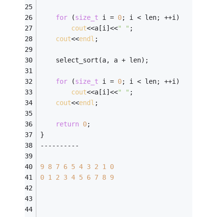
for
 (
size_t
 i = 
0
; i < len; ++i)
cout
<<a[i]<<
" "
;
cout
<<
endl
;
    select_sort(a, a + len);
for
 (
size_t
 i = 
0
; i < len; ++i)
cout
<<a[i]<<
" "
;
cout
<<
endl
;
return
0
;
}
----------
9
8
7
6
5
4
3
2
1
0
0
1
2
3
4
5
6
7
8
9