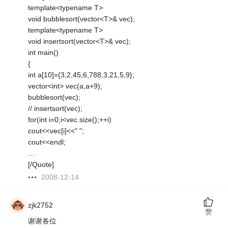
template<typename T>
void bubblesort(vector<T>& vec);
template<typename T>
void insertsort(vector<T>& vec);
int main()
{
int a[10]={3,2,45,6,788,3,21,5,9};
vector<int> vec(a,a+9);
bubblesort(vec);
// insertsort(vec);
for(int i=0;i<vec.size();++i)
cout<<vec[i]<<" ";
cout<<endl;
…
[/Quote]
2008-12-14
zjk2752
赞
谢谢各位