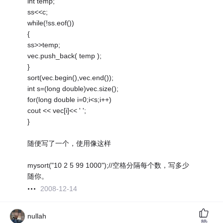
int temp;
ss<<c;
while(!ss.eof())
{
ss>>temp;
vec.push_back( temp );
}
sort(vec.begin(),vec.end());
int s=(long double)vec.size();
for(long double i=0;i<s;i++)
cout << vec[i]<< ' ';
}
随便写了一个，使用像这样
mysort("10 2 5 99 1000");//空格分隔每个数，写多少
随你。
2008-12-14
nullah
赞