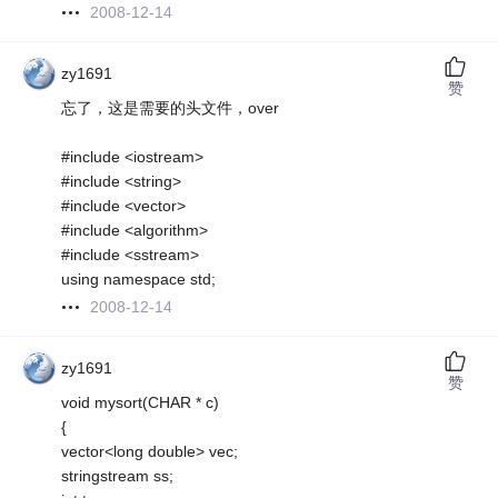
2008-12-14
zy1691
赞
忘了，这是需要的头文件，over
#include <iostream>
#include <string>
#include <vector>
#include <algorithm>
#include <sstream>
using namespace std;
2008-12-14
zy1691
赞
void mysort(CHAR * c)
{
vector<long double> vec;
stringstream ss;