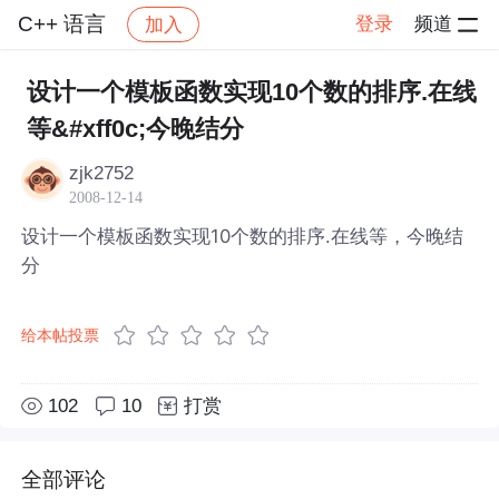
C++ 语言
登录
频道
加入
帖子详情
社区
C++ 语言
设计一个模板函数实现10个数的排序.在线
等&#xff0c;今晚结分
zjk2752
2008-12-14
设计一个模板函数实现10个数的排序.在线等，今晚结
分
给本帖投票
102
10
打赏
全部评论