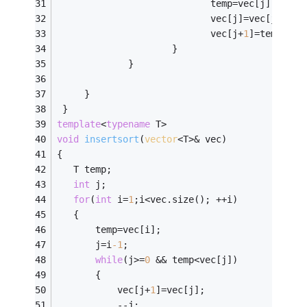
                            temp=vec[j];
                            vec[j]=vec[j+
1
];
                            vec[j+
1
]=temp;
                     } 
             }
     }
 }
template
<
typename
 T>
void
insertsort
(
vector
<T>& vec)
{
   T temp;
int
 j;
for
(
int
 i=
1
;i<vec.size(); ++i)
   {
       temp=vec[i];
       j=i
-1
;
while
(j>=
0
 && temp<vec[j])
       {
           vec[j+
1
]=vec[j];
           --j;