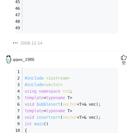
2008-12-14
qqwx_1986
赞
#
include
<iostream>
#
include
<vector>
using
namespace
std
;
template
<
typename
 T>
void
bubblesort
(
vector
<T>& vec)
;
template
<
typename
 T>
void
insertsort
(
vector
<T>& vec)
; 
int
main
()
{