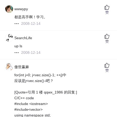
wwwypy
赞
都是高手啊！学习。
2008-12-14
SearchLife
赞
up ls
2008-12-14
傲世赢麻
赞
for(int j=0; j<vec.size()-1; ++j)中
应该是j<vec.size()-i吧？
[Quote=引用 1 楼 qqwx_1986 的回复:]
C/C++ code
#include <iostream>
#include<vector>
using namespace std;