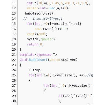
int
 a[
10
]={
3
,
2
,
45
,
6
,
788
,
3
,
21
,
5
,
9
};
vector
<
int
> 
vec
(a,a+
9
)
;
   bubblesort(vec);
//   insertsort(vec);
for
(
int
 i=
0
;i<vec.size();++i)
cout
<<vec[i]<<
" "
;
cout
<<
endl
; 
	system(
"pause"
);
return
0
;
}
template
<
typename
 T>
void
bubblesort
(
vector
<T>& vec)
{
     T temp;
for
(
int
 i=
1
; i<vec.size(); ++i)
//循环size
     {
for
(
int
 j=
0
; j<vec.size()
-1
; ++j
             {
if
(vec[j]>vec[j+
1
])
                     {