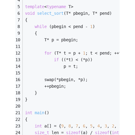
template
<
typename
 T>
void
select_sort
(T* pbegin, T* pend)
{
while
 (pbegin < pend - 
1
)
    {
        T* p = pbegin;
for
 (T* t = p + 
1
; t < pend; ++t)
if
 ((*t) < (*p))
                p = t;
        swap(*pbegin, *p);
        ++pbegin;
    }
}
int
main
()
{
int
 a[] = {
9
, 
8
, 
7
, 
6
, 
5
, 
4
, 
3
, 
2
, 
1
, 
0
};
size_t
 len = 
sizeof
(a) / 
sizeof
(
int
);