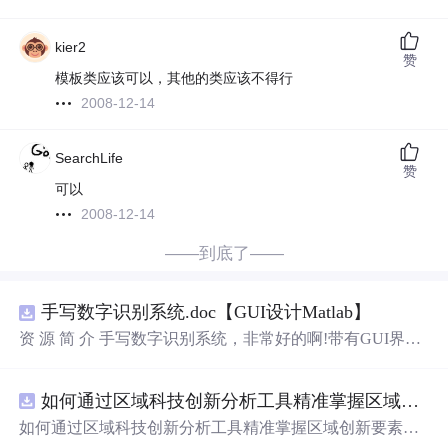
kier2
赞
模板类应该可以，其他的类应该不得行
2008-12-14
SearchLife
赞
可以
2008-12-14
——到底了——
手写数字识别系统.doc【GUI设计Matlab】
资 源 简 介 手写数字识别系统，非常好的啊!带有GUI界
面，使用方便! 详 情 说 明 用这个手写数字识别系统，你可
以轻松地识别手写数字。这个系统不仅功能强大，而且还
如何通过区域科技创新分析工具精准掌握区域创新要素分布与产业链融合现状？.docx
带有直观的图形用户界面（GUI），非常容易使用。你只
需要将手写数字输入系统，它将立即给出准确的识别结
如何通过区域科技创新分析工具精准掌握区域创新要素分
果。这个系统可以在各种场景中使用，无论是学校、工作